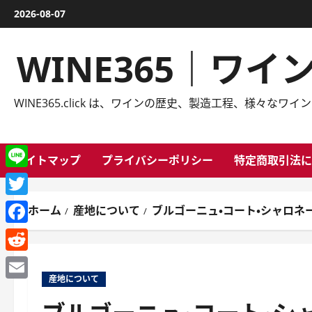
内
2026-08-07
容
を
WINE365｜ワ
ス
キ
ッ
WINE365.click は、ワインの歴史、製造工程、様
プ
サイトマップ
プライバシーポリシー
特定商取引法に
Line
Twitter
ホーム
産地について
ブルゴーニュ・コート・シャロネ
Facebook
Reddit
産地について
Email