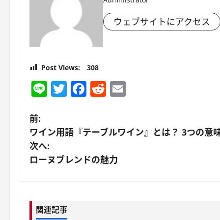
ウェブサイトにアクセス
Post Views:
308
Line
Twitter
Facebook
Reddit
Email
投
前:
ワイン用語『テーブルワイン』とは？ 3つの意
稿
次へ:
ナ
ローヌブレンドの魅力
ビ
ゲ
関連記事