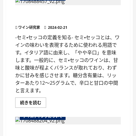
レ
ー
セミ・セッコとは？イタリアワインの味わいを表
バ
ー
現する用語
を
理
ワイン研究家
2024-02-21
解
す
-セミ・セッコの定義を知る- セミ・セッコとは、ワ
る
に
インの味わいを表現するために使われる用語で
つ
い
す。イタリア語に由来し、「やや辛口」を意味
て
さ
します。一般的に、セミ・セッコのワインは、甘
ら
味と酸味が程よくバランスが取れており、わず
に
読
かに甘みを感じさせます。糖分含有量は、リッ
む
ターあたり12〜25グラムで、辛口と甘口の中間
と言えます。
セ
続きを読む
ミ・
セ
ッ
テイスティングについて
コ
と
は？
「セミ・セコ」の秘密：スペインのワイン用語の
イ