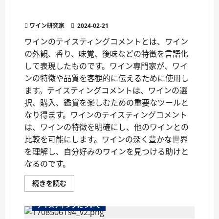
ワインのテイスティングコメント：理解し活用
は？
ワ
する
イ
ン
ワイン研究家
2024-02-21
の
触
ワインのテイスティングコメントとは、ワイン
感
に
の外観、香り、味覚、後味などの特徴を言語化
つ
い
して表現したものです。ワイン専門家が、ワイ
て
さ
ンの特徴や品質を客観的に伝えるために使用し
ら
ます。テイスティングコメントは、ワインの選
に
読
択、購入、鑑賞を楽しむための重要なツールと
む
なり得ます。ワインのテイスティングコメント
は、ワインの特徴を明確にし、他のワインとの
比較を可能にします。ワインの深く豊かな世界
を理解し、自分好みのワインを見つける助けと
なるのです。
ワ
続きを読む
イ
ン
の
テイスティングについて
テ
イ