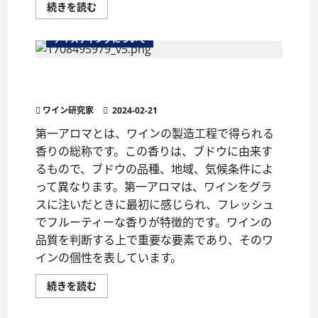
ワ
続きを読む
イ
ン
の
テイスティングについて
盲
点
『ブ
第一アロマとは？ワインの香りを知るための用
ラ
イ
語解説
ン
ド
ワイン研究家
2024-02-21
テ
イ
第一アロマとは、ワインの製造工程で得られる
ス
テ
香りの総称です。この香りは、ブドウに由来す
ィ
ン
るもので、ブドウの品種、地域、気候条件によ
グ』
と
って異なります。第一アロマは、ワインをグラ
は?
スに注いだときに最初に感じられ、フレッシュ
に
つ
でフルーティーな香りが特徴的です。ワインの
い
て
品質を判断する上で重要な要素であり、そのワ
さ
ら
インの個性を表しています。
に
読
む
第
続きを読む
一
ア
ロ