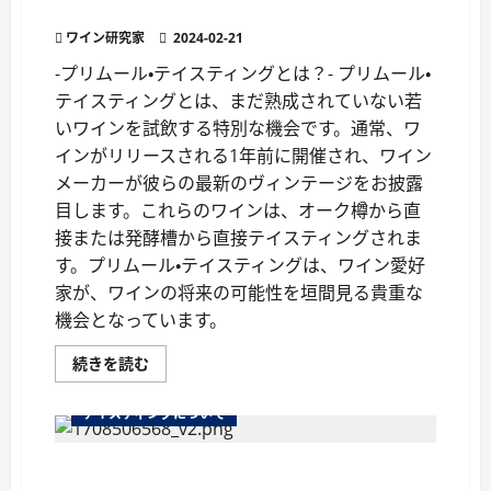
インを味わう特別な機会
シ
ー」
ワイン研究家
2024-02-21
を
詳
-プリムール・テイスティングとは？- プリムール・
し
く
テイスティングとは、まだ熟成されていない若
解
説
いワインを試飲する特別な機会です。通常、ワ
に
つ
インがリリースされる1年前に開催され、ワイン
い
メーカーが彼らの最新のヴィンテージをお披露
て
さ
目します。これらのワインは、オーク樽から直
ら
に
接または発酵槽から直接テイスティングされま
読
む
す。プリムール・テイスティングは、ワイン愛好
家が、ワインの将来の可能性を垣間見る貴重な
機会となっています。
ワ
続きを読む
イ
ン
の
テイスティングについて
プ
リ
ム
テクスチャーとは？ワインの触感
ー
ル・