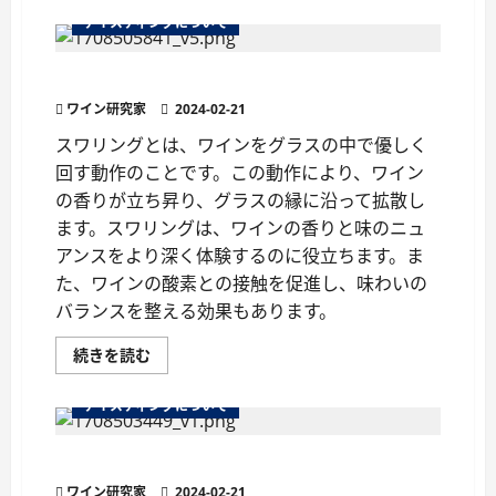
ス
テ
テイスティングについて
ィ
ン
グ
ワイン用語「スワリング」
グ
ラ
ワイン研究家
ス
2024-02-21
の
す
スワリングとは、ワインをグラスの中で優しく
べ
回す動作のことです。この動作により、ワイン
て
に
の香りが立ち昇り、グラスの縁に沿って拡散し
つ
い
ます。スワリングは、ワインの香りと味のニュ
て
さ
アンスをより深く体験するのに役立ちます。ま
ら
に
た、ワインの酸素との接触を促進し、味わいの
読
バランスを整える効果もあります。
む
ワ
続きを読む
イ
ン
用
テイスティングについて
語
「ス
ワ
ワイングラスがワインを左右する
リ
ン
ワイン研究家
グ」
2024-02-21