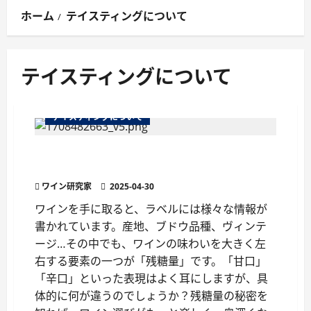
ン
ホーム
テイスティングについて
メ
ニ
ュ
テイスティングについて
ー
テイスティングについて
残糖量で変わるワインの味わい徹底解説！甘口・
辛口の違いと選び方
ワイン研究家
2025-04-30
ワインを手に取ると、ラベルには様々な情報が
書かれています。産地、ブドウ品種、ヴィンテ
ージ…その中でも、ワインの味わいを大きく左
右する要素の一つが「残糖量」です。「甘口」
「辛口」といった表現はよく耳にしますが、具
体的に何が違うのでしょうか？残糖量の秘密を