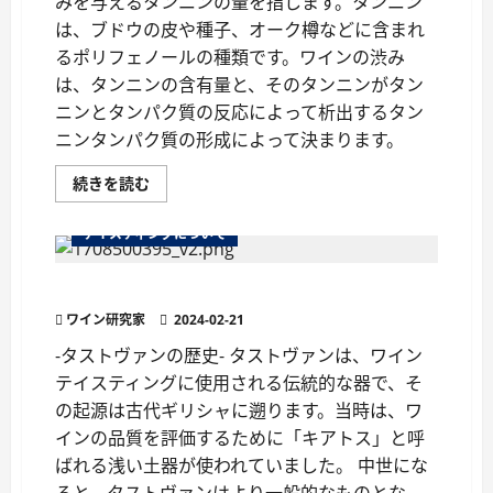
みを与えるタンニンの量を指します。タンニン
に
つ
は、ブドウの皮や種子、オーク樽などに含まれ
い
て
るポリフェノールの種類です。ワインの渋み
さ
ら
は、タンニンの含有量と、そのタンニンがタン
に
ニンとタンパク質の反応によって析出するタン
読
む
ニンタンパク質の形成によって決まります。
ワ
続きを読む
イ
ン
の
テイスティングについて
用
語
『タ
ワインの味わいを楽しむ「タストヴァン」
ニ
ッ
ワイン研究家
ク』
2024-02-21
を
理
-タストヴァンの歴史- タストヴァンは、ワイン
解
テイスティングに使用される伝統的な器で、そ
し
よ
の起源は古代ギリシャに遡ります。当時は、ワ
う
に
インの品質を評価するために「キアトス」と呼
つ
い
ばれる浅い土器が使われていました。 中世にな
て
さ