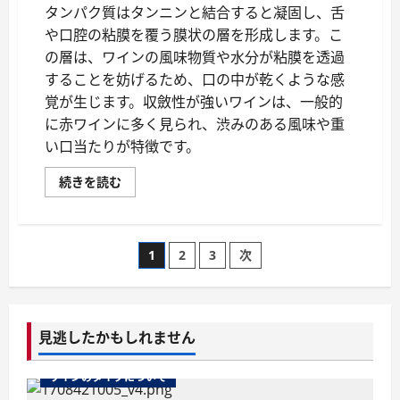
て
タンパク質はタンニンと結合すると凝固し、舌
さ
や口腔の粘膜を覆う膜状の層を形成します。こ
ら
に
の層は、ワインの風味物質や水分が粘膜を透過
読
む
することを妨げるため、口の中が乾くような感
覚が生じます。収斂性が強いワインは、一般的
に赤ワインに多く見られ、渋みのある風味や重
い口当たりが特徴です。
ワ
続きを読む
イ
ン
の
収
斂
投
1
2
3
次
性：
口
が
稿
乾
く
感
の
覚
見逃したかもしれません
の
秘
ペ
密
ワインのタイプについて
に
つ