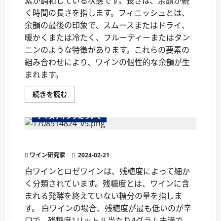
素が調和している状態です。長さは、余韻が続
方
く時間の長さを指します。フィニッシュとは、
に
つ
余韻の最後の印象で、スムースまたはドライ、
い
て
暖かくまたは冷たく、フルーティーまたはタン
さ
ら
ニンのような特徴があります。これらの要素の
に
読
組み合わせにより、ワインの個性的な余韻が生
む
まれます。
ワ
続きを読む
イ
ン
の
テイスティングについて
余
韻
を
ワインの味のタイプをマスターしよう
楽
し
ワイン研究家
む
2024-02-21
に
つ
白ワインとロゼワインは、残糖度によって細か
い
く分類されています。残糖度とは、ワインに含
て
さ
まれる発酵を終えていない糖分の量を指しま
ら
に
す。 白ワインの場合、残糖度が最も低いのが辛
読
む
口で、残糖度1リットル当たり4グラム未満で