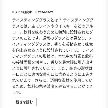
ス
テイスティンググラスのすべて
テ
ィ
ワイン研究家
ン
2024-02-21
グ
コ
テイスティンググラスとは？ テイスティンググ
メ
ラスとは、主にワインやウイスキーなどのアル
ン
ト：
コール飲料を味わうために特別に設計されたグ
理
解
ラスのことです。通常のグラスとは異なり、テ
し
活
イスティンググラスは、香りを凝縮させて味覚
用
す
を向上させるように設計されています。 テイス
る
ティンググラスの形状は、空気中の酸素と飲料
に
つ
の接触面積を増やし、香りを最大限に引き出す
い
て
ように設計されています。また、細身の形状は
さ
ら
一口ごとに適切な量を口に含めるように工夫さ
に
れています。さらに、透明な素材を使用してい
読
む
るため、飲料の色や濃度を評価することができ
ます。
テ
続きを読む
イ