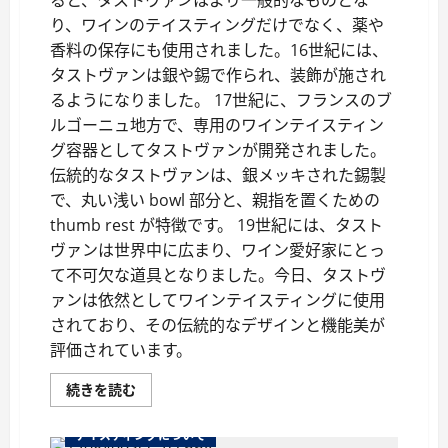
ると、タストヴァンはより一般的なものとな
ら
り、ワインのテイスティングだけでなく、薬や
に
読
香料の保存にも使用されました。16世紀には、
む
タストヴァンは銀や錫で作られ、装飾が施され
るようになりました。 17世紀に、フランスのブ
ルゴーニュ地方で、専用のワインテイスティン
グ容器としてタストヴァンが開発されました。
伝統的なタストヴァンは、銀メッキされた錫製
で、丸い浅い bowl 部分と、親指を置くための
thumb rest が特徴です。 19世紀には、タスト
ヴァンは世界中に広まり、ワイン愛好家にとっ
て不可欠な道具となりました。今日、タストヴ
ァンは依然としてワインテイスティングに使用
されており、その伝統的なデザインと機能美が
評価されています。
ワ
続きを読む
イ
ン
の
テイスティングについて
味