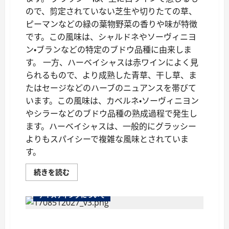
い
て
ので、剪定されていない芝生や切りたての草、
さ
ピーマンなどの緑の葉物野菜の香りや味が特徴
ら
に
です。この風味は、シャルドネやソーヴィニヨ
読
む
ン・ブランなどの特定のブドウ品種に由来しま
す。 一方、ハーベイシャスは赤ワインによく見
られるもので、より成熟した青草、干し草、ま
たはセージなどのハーブのニュアンスを帯びて
います。この風味は、カベルネ・ソーヴィニヨン
やシラーなどのブドウ品種の熟成過程で発生し
ます。ハーベイシャスは、一般的にグラッシー
よりもスパイシーで複雑な風味とされていま
す。
ワ
続きを読む
イ
ン
の
テイスティングについて
用
語
「グ
ワインのプリムール・テイスティング：未熟のワ
ラ
ッ