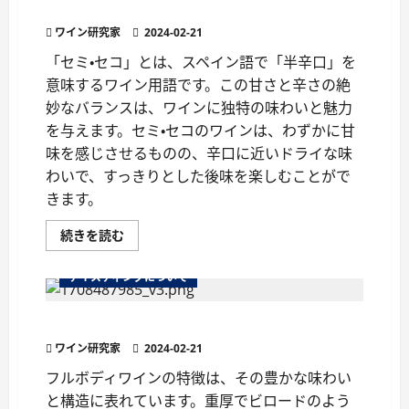
タ
極意
リ
ア
ワイン研究家
2024-02-21
ワ
イ
「セミ・セコ」とは、スペイン語で「半辛口」を
ン
の
意味するワイン用語です。この甘さと辛さの絶
味
わ
妙なバランスは、ワインに独特の味わいと魅力
い
を
を与えます。セミ・セコのワインは、わずかに甘
表
味を感じさせるものの、辛口に近いドライな味
現
す
わいで、すっきりとした後味を楽しむことがで
る
用
きます。
語
に
つ
「セ
続きを読む
い
ミ・
て
セ
さ
コ」
テイスティングについて
ら
の
に
秘
読
密：
む
ワインの味わい『フルボディ』を徹底解説！
ス
ペ
ワイン研究家
イ
2024-02-21
ン
の
フルボディワインの特徴は、その豊かな味わい
ワ
と構造に表れています。重厚でビロードのよう
イ