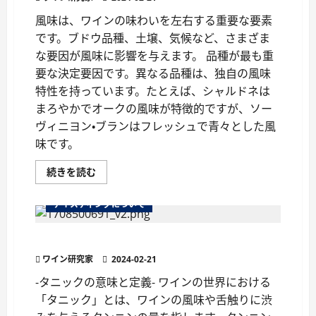
に
つ
風味は、ワインの味わいを左右する重要な要素
い
です。ブドウ品種、土壌、気候など、さまざま
て
さ
な要因が風味に影響を与えます。 品種が最も重
ら
に
要な決定要因です。異なる品種は、独自の風味
読
む
特性を持っています。たとえば、シャルドネは
まろやかでオークの風味が特徴的ですが、ソー
ヴィニヨン・ブランはフレッシュで青々とした風
味です。
ワ
続きを読む
イ
ン
グ
テイスティングについて
ラ
ス
が
ワインの用語『タニック』を理解しよう
ワ
イ
ワイン研究家
ン
2024-02-21
を
左
-タニックの意味と定義- ワインの世界における
右
「タニック」とは、ワインの風味や舌触りに渋
す
る