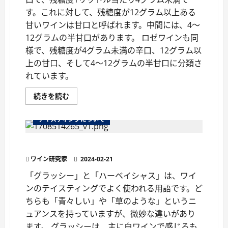
す。これに対して、残糖度が12グラム以上ある
甘いワインは甘口と呼ばれます。中間には、4～
12グラムの半甘口があります。 ロゼワインも同
様で、残糖度が4グラム未満の辛口、12グラム以
上の甘口、そして4～12グラムの半甘口に分類さ
れています。
ワ
続きを読む
イ
ン
の
テイスティングについて
味
の
タ
ワインの用語「グラッシー」を詳しく解説
イ
プ
ワイン研究家
を
2024-02-21
マ
ス
「グラッシー」と「ハーベイシャス」は、ワイ
タ
ンのテイスティングでよく使われる用語です。ど
ー
し
ちらも「青々しい」や「草のような」というニ
よ
う
ュアンスを持っていますが、微妙な違いがあり
に
つ
ます。 グラッシーは、主に白ワインで感じるも