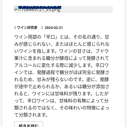
ン
の
テイスティングについて
『ク
リ
ス
ワイン用語『辛口』の真実
プ』
っ
ワイン研究家
て
2024-02-21
ど
う
ワイン用語の「辛口」とは、その名の通り、甘
い
みが感じられない、またはほとんど感じられな
う
意
いワインを指します。ワインの甘さは、ブドウ
味？
に
果汁に含まれる糖分が酵母によって発酵されて
つ
い
アルコールに変化する際に減少します。辛口ワ
て
さ
インでは、発酵過程で糖分がほぼ完全に発酵さ
ら
れるため、甘みが残らないのです。逆に、発酵
に
読
が途中で止められるか、あるいは糖分が添加さ
む
れると、ワインには甘味料が残ります。したが
って、辛口ワインは、甘味料の有無によって分
類されるのではなく、その味わいの特徴によっ
て分類されます。
ワ
続きを読む