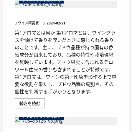
テイスティングについて
マ
と
は？
ワインの香り『第１アロマ』とは
ワ
イ
ワイン研究家
ン
2024-02-21
の
香
第1アロマとは何か 第1アロマとは、ワイングラ
り
スを傾けて香りを嗅いだときに感じられる香り
を
知
のことです。主に、ブドウ品種が持つ固有の香
る
た
気成分が由来しており、品種の特性や栽培環境
め
の
を反映しています。ブドウ果皮に含まれるテロ
用
語
ワール由来の香りも含まれることが特徴です。
解
第1アロマは、ワインの第一印象を形作る上で重
説
に
要な役割を果たし、ブドウ品種の識別や、その
つ
い
個性を判断する手がかりとなります。
て
さ
ら
ワ
続きを読む
に
イ
読
ン
む
の
テイスティングについて
香
り
『第
１