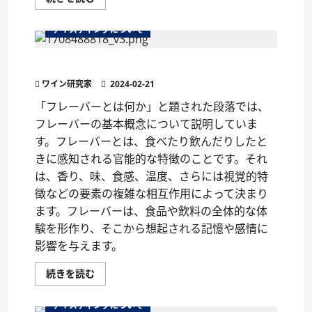
イ
ン
用
テイスティングについて
語
『辛
口』
ワインのフレーバーを理解する
の
真
ワイン研究家
実
2024-02-21
に
つ
「フレーバーとは何か」と題された段落では、
い
フレーバーの基本概念について説明していま
て
さ
す。フレーバーとは、食べたり飲んだりしたと
ら
に
きに感知される官能的な特徴のことです。それ
読
む
は、香り、味、食感、温度、さらには視覚的特
徴などの要素の複雑な相互作用によって決まり
ます。フレーバーは、食品や飲料の全体的な体
験を形作り、そこから想起される記憶や感情に
影響を与えます。
ワ
続きを読む
イ
ン
の
テイスティングについて
フ