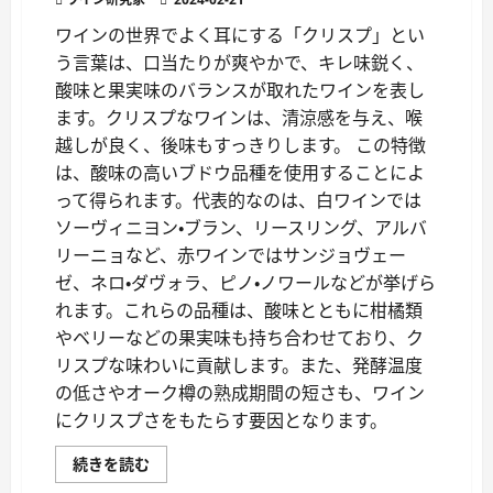
な
に？
に
ワインの世界でよく耳にする「クリスプ」とい
つ
う言葉は、口当たりが爽やかで、キレ味鋭く、
い
て
酸味と果実味のバランスが取れたワインを表し
さ
ら
ます。クリスプなワインは、清涼感を与え、喉
に
読
越しが良く、後味もすっきりします。 この特徴
む
は、酸味の高いブドウ品種を使用することによ
って得られます。代表的なのは、白ワインでは
ソーヴィニヨン・ブラン、リースリング、アルバ
リーニョなど、赤ワインではサンジョヴェー
ゼ、ネロ・ダヴォラ、ピノ・ノワールなどが挙げら
れます。これらの品種は、酸味とともに柑橘類
やベリーなどの果実味も持ち合わせており、ク
リスプな味わいに貢献します。また、発酵温度
の低さやオーク樽の熟成期間の短さも、ワイン
にクリスプさをもたらす要因となります。
ワ
続きを読む
イ