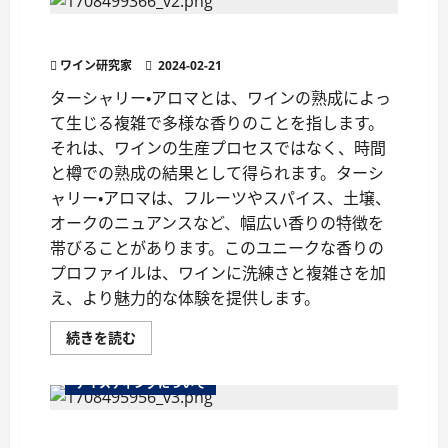
わ
い
ワイン用語『ターシャリー・アロマ』の秘密
を
楽
ワイン研究家
し
2024-02-21
む
「タ
ターシャリー・アロマとは、ワインの熟成によっ
ス
て生じる複雑で多様な香りのことを指します。
ト
ヴ
それは、ワインの生産プロセスではなく、時間
ァ
ン」
と樽での熟成の結果として得られます。ターシ
に
つ
ャリー・アロマは、フルーツやスパイス、土壌、
い
て
オークのニュアンスなど、幅広い香りの特徴を
さ
帯びることがあります。このユニークな香りの
ら
に
プロファイルは、ワインに洗練さと複雑さを加
読
む
え、より魅力的な体験を提供します。
ワ
続きを読む
イ
ン
用
テイスティングについて
語
『タ
ー
ワインの盲点『ブラインドテイスティング』と
シ