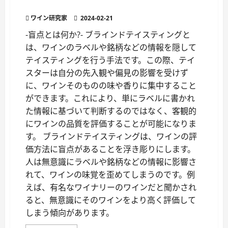
ャ
は?
リ
ー・
ワイン研究家
2024-02-21
ア
ロ
-盲点とは何か?- ブラインドテイスティングと
マ』
の
は、ワインのラベルや銘柄などの情報を隠して
秘
密
テイスティングを行う手法です。この際、テイ
に
つ
スターは自分の先入観や偏見の影響を受けず
い
に、ワインそのものの味や香りに集中すること
て
さ
ができます。これにより、単にラベルに書かれ
ら
に
た情報に基づいて判断するのではなく、客観的
読
む
にワインの品質を評価することが可能になりま
す。 ブラインドテイスティングは、ワインの評
価方法に盲点があることを浮き彫りにします。
人は無意識にラベルや銘柄などの情報に影響さ
れて、ワインの味覚を歪めてしまうのです。例
えば、有名なワイナリーのワインだと聞かされ
ると、無意識にそのワインをより高く評価して
しまう傾向があります。