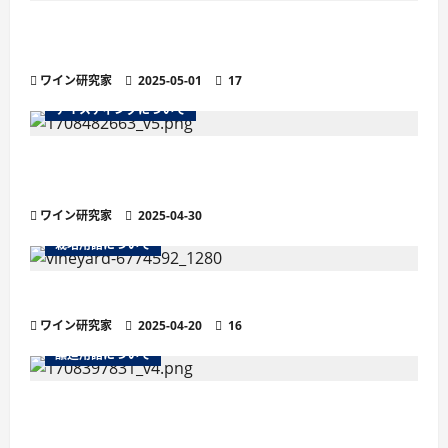
ー
い
て
ワインのマストとは？醸造の鍵を握る秘密を徹
さ
ジ
ら
底解説
に
読
ワイン研究家
2025-05-01
17
送
む
テイスティングについて
り
残糖量で変わるワインの味わい徹底解説！甘口・
辛口の違いと選び方
ワイン研究家
2025-04-30
栽培用語について
ワインの土壌におけるシスト土壌
ワイン研究家
2025-04-20
16
醸造用語について
より繊細な泡立ちが魅力の「ペティヤン」と
は？他のスパークリングワインとの違い