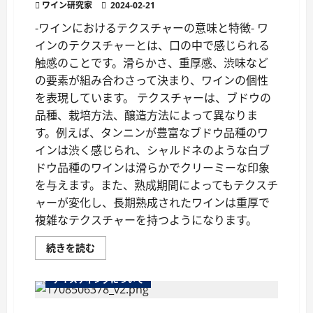
ワイン研究家
テ
2024-02-21
イ
ス
-ワインにおけるテクスチャーの意味と特徴- ワ
テ
インのテクスチャーとは、口の中で感じられる
ィ
ン
触感のことです。滑らかさ、重厚感、渋味など
グ：
未
の要素が組み合わさって決まり、ワインの個性
熟
の
を表現しています。 テクスチャーは、ブドウの
ワ
イ
品種、栽培方法、醸造方法によって異なりま
ン
す。例えば、タンニンが豊富なブドウ品種のワ
を
味
インは渋く感じられ、シャルドネのような白ブ
わ
う
ドウ品種のワインは滑らかでクリーミーな印象
特
別
を与えます。また、熟成期間によってもテクスチ
な
ャーが変化し、長期熟成されたワインは重厚で
機
会
複雑なテクスチャーを持つようになります。
に
つ
い
テ
続きを読む
て
ク
さ
ス
ら
チ
に
テイスティングについて
ャ
読
ー
む
と