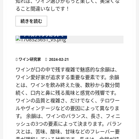
知れば、ワイン選びがもっと楽しく、奥深くな
ること間違いなしです！
残
続きを読む
糖
量
で
テイスティングについて
変
わ
る
ワインの余韻を楽しむ
ワ
イ
ワイン研究家
ン
2024-02-21
の
味
ワインが口の中で残す複雑で魅惑的な余韻は、
わ
ワイン愛好家が追求する重要な要素です。余韻
い
徹
とは、ワインを飲み終えた後、数秒から数分間
底
解
続く、口内と鼻に残る風味と感覚の残響です。
説！
甘
ワインの品質と複雑さ、だけでなく、テロワー
口・
辛
ルやヴィンテージなどの要因によって異なりま
口
す。 余韻は、ワインのバランス、長さ、フィニ
の
違
ッシュの3つの要素によって決まります。バラン
い
と
スとは、苦味、酸味、甘味などのフレーバー要
選
び