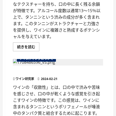
ン
なテクスチャーを持ち、口の中に長く残る余韻
用
語
が特徴です。アルコール度数は通常13～15％以
の
極
上で、タンニンという渋みの成分が多く含まれ
意
に
ます。このタンニンがストラクチャーと力強さ
つ
を提供し、ワインに複雑さと熟成するポテンシ
い
て
ャルを与えています。
さ
ら
に
ワ
続きを読む
読
イ
む
ン
の
テイスティングについて
味
わ
い
ワインの収斂性：口が乾く感覚の秘密
『フ
ル
ワイン研究家
ボ
2024-02-21
デ
ィ』
ワインの「収斂性」とは、口の中で渋みや苦味
を
を感じさせ、口の中が乾くような感覚を引き起
徹
底
こすワインの特徴です。この感覚は、ワインに
解
説！
含まれるタンニンというポリフェノールが唾液
に
つ
中のタンパク質と結合するために起こります。
い