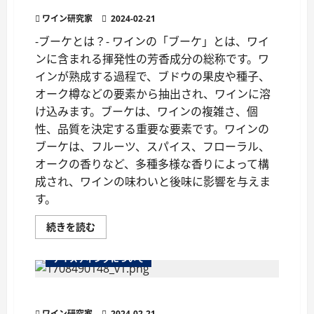
ワインの「ブーケ」ってなに？
ア
ワイン研究家
ロ
2024-02-21
マ』
と
-ブーケとは？- ワインの「ブーケ」とは、ワイ
は
ンに含まれる揮発性の芳香成分の総称です。ワ
に
つ
インが熟成する過程で、ブドウの果皮や種子、
い
て
オーク樽などの要素から抽出され、ワインに溶
さ
ら
け込みます。ブーケは、ワインの複雑さ、個
に
読
性、品質を決定する重要な要素です。ワインの
む
ブーケは、フルーツ、スパイス、フローラル、
オークの香りなど、多種多様な香りによって構
成され、ワインの味わいと後味に影響を与えま
す。
ワ
続きを読む
イ
ン
の
テイスティングについて
「ブ
ー
ケ」
ワインの『クリスプ』ってどういう意味？
っ
て
ワイン研究家
2024-02-21