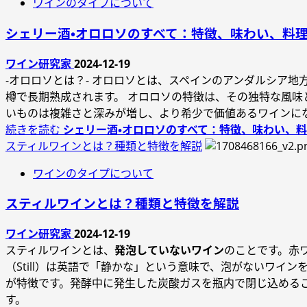
ワインのタイプについて
シェリー酒・オロロソのすべて：特徴、味わい、料
ワイン研究家
2024-12-19
-オロロソとは？- オロロソとは、スペインのアンダルシア
樽で長期熟成されます。 オロロソの特徴は、その独特な風
いものは複雑さと深みが増し、より希少で価値あるワインに
続きを読む
シェリー酒・オロロソのすべて：特徴、味わい、料
スティルワインとは？種類と特徴を解説
ワインのタイプについて
スティルワインとは？種類と特徴を解説
ワイン研究家
2024-12-19
スティルワインとは、
発泡していないワイン
のことです。赤
（Still）は英語で「静かな」という意味で、泡がないワ
が特徴です。発酵中に発生した炭酸ガスを瓶内で閉じ込める
す。