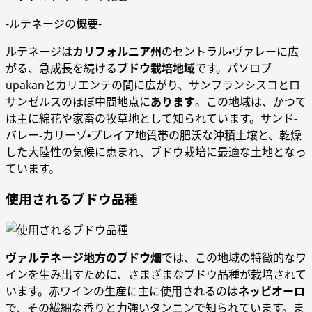
-ルテネージの概要-
ルテネージは
カリフォルニア州
のセントラル・ヴァレーに広
がる、急成長を続ける
ブドウ栽培地域
です。パソロブ
upakanとカリエンテの間に広がり、サンフランシスコとロ
サンゼルスのほぼ中間地点に
あります
。この地域は、かつて
は主に綿花や家畜の牧草地として知られています。サンド-
バレー-カリーゾ・プレイア地質帯の肥沃な沖積土壌と、乾燥
した大陸性の気候に恵まれ、ブドウ栽培に最適な土地となっ
ています。
使用されるブドウ品種
ヴァルテネージ地方のブドウ畑
では、この地域の特徴的なワ
インを生み出すために、さまざまなブドウ品種が栽培されて
います。赤ワインの生産に主に使用されるのは
ネッビオーロ
で、その繊細な香りと力強いタンニンで知られています。ま