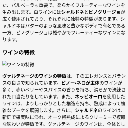
た、バルベーラも重要で、柔らかくフルーティーなワインを
生み出します。白ワインには
シャルドネ
と
ピノグリージョ
が
広く使用されており、それぞれに独特の特徴があります。シ
ャルドネはバターのような風味と豊かなボディで有名である
一方、ピノグリージョは軽やかでフルーティーなワインにな
ります。
ワインの特徴
ヴァルテネージのワインの特徴
は、そのエレガンスとバラン
スの良さで知られています。
ピノー・ネロが主体
のワインが
多く、赤いベリーやスパイスの香りを持ち、滑らかで洗練さ
れた口当たりをしています。また、
ネッビオーロ
を使用した
ワインは、よりしっかりとした構造を持ち、熟成によって複
雑なブーケを展開します。さらに、
シャルドネ
のワインは、
新鮮で果実味に溢れ、オーク樽熟成によるクリーミーで複雑
な味わいが特徴です。ヴァルテネージのワインは、全体とし