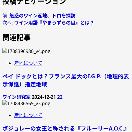
投稿ナビゲーション
前:
魅惑のワイン産地、トロを探訪
次へ:
ワイン用語『やまうずらの目』とは？
関連記事
産地について
ペイ ドックとは？フランス最大のI.G.P.（地理的表
示保護）指定地域
ワイン研究家
2024-12-21
22
産地について
ボジョレーの女王と称される『フルーリーA.O.C.』