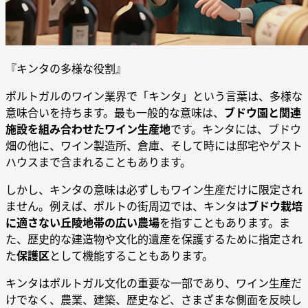
『キンタの多様な役割』
ポルトガルのワイン業界で「キンタ」という言葉は、多様な
意味合いを持ちます。最も一般的な意味は、
ブドウ園と関連
施設を組み合わせたワイン生産地
です。キンタには、ブドウ
畑の他に、ワイン製造所、倉庫、そして時には邸宅やゲスト
ハウスまで含まれることもあります。
しかし、キンタの意味は必ずしもワイン生産だけに限定され
ません。例えば、ポルトの街周辺では、キンタは
ブドウ栽培
に適さない丘陵地帯の広い農場
を指すこともあります。ま
た、歴史的な建造物や文化的遺産を保護するために指定され
た
保護区
として機能することもあります。
キンタはポルトガル文化の重要な一部であり、ワイン生産だ
けでなく、農業、建築、歴史など、さまざまな側面を反映し