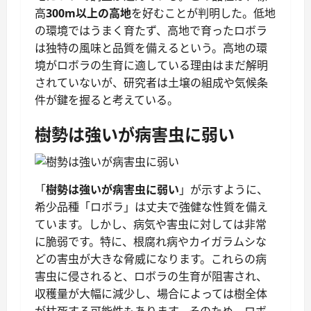
高
300m以上の高地
を好むことが判明した。低地
の環境ではうまく育たず、高地で育ったロボラ
は独特の風味と品質を備えるという。高地の環
境がロボラの生育に適している理由はまだ解明
されていないが、研究者は土壌の組成や気候条
件が鍵を握ると考えている。
樹勢は強いが病害虫に弱い
「
樹勢は強いが病害虫に弱い
」が示すように、
希少品種「ロボラ」は丈夫で強健な性質を備え
ています。しかし、病気や害虫に対しては非常
に脆弱です。特に、根腐れ病やカイガラムシな
どの害虫が大きな脅威になります。これらの病
害虫に侵されると、ロボラの生育が阻害され、
収穫量が大幅に減少し、場合によっては樹全体
が枯死する可能性もあります。そのため、ロボ