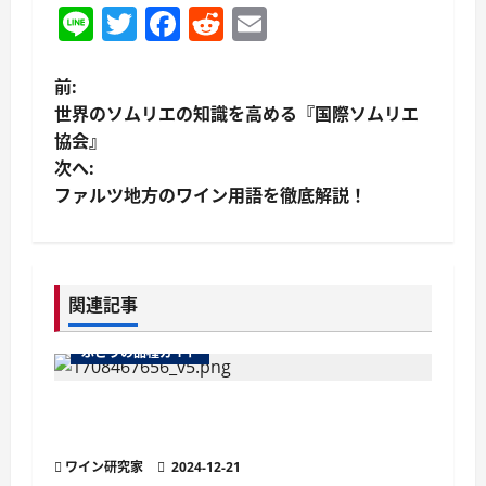
Line
Twitter
Facebook
Reddit
Email
投
前:
世界のソムリエの知識を高める『国際ソムリエ
稿
協会』
次へ:
ナ
ファルツ地方のワイン用語を徹底解説！
ビ
ゲ
関連記事
ー
ぶどうの品種ガイド
シ
ョ
魅惑のブドウ品種 フリウリ地方の宝石『レ
フォスコ・ダル・ペドゥンコーロ・ロッソ』
ン
ワイン研究家
2024-12-21