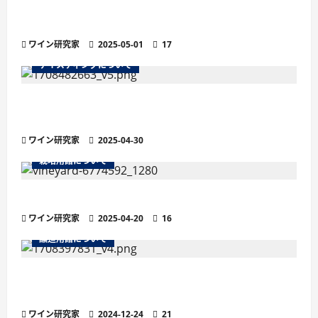
ワインのマストとは？醸造の鍵を握る秘密を徹
底解説
ワイン研究家
2025-05-01
17
テイスティングについて
残糖量で変わるワインの味わい徹底解説！甘口・
辛口の違いと選び方
ワイン研究家
2025-04-30
栽培用語について
ワインの土壌におけるシスト土壌
ワイン研究家
2025-04-20
16
醸造用語について
より繊細な泡立ちが魅力の「ペティヤン」と
は？他のスパークリングワインとの違い
ワイン研究家
2024-12-24
21