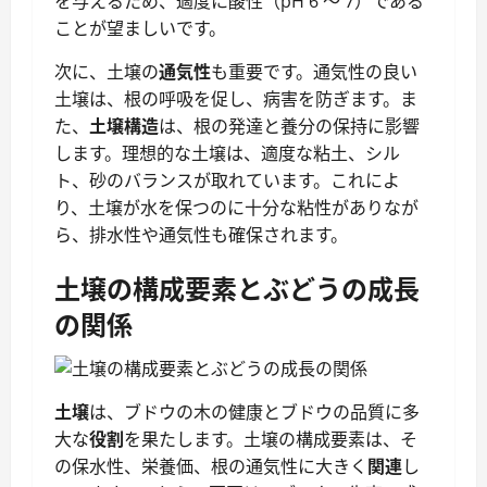
を与えるため、適度に酸性（pH 6 ～ 7）である
ことが望ましいです。
次に、土壌の
通気性
も重要です。通気性の良い
土壌は、根の呼吸を促し、病害を防ぎます。ま
た、
土壌構造
は、根の発達と養分の保持に影響
します。理想的な土壌は、適度な粘土、シル
ト、砂のバランスが取れています。これによ
り、土壌が水を保つのに十分な粘性がありなが
ら、排水性や通気性も確保されます。
土壌の構成要素とぶどうの成長
の関係
土壌
は、ブドウの木の健康とブドウの品質に多
大な
役割
を果たします。土壌の構成要素は、そ
の保水性、栄養価、根の通気性に大きく
関連
し