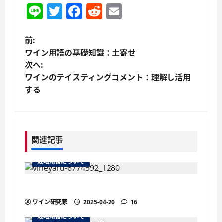
Line
Twitter
Facebook
Reddit
Email
投
前:
ワイン用語の基礎知識：土寄せ
稿
次へ:
ワインのテイスティングコメント：理解し活用
ナ
する
ビ
ゲ
関連記事
ー
栽培用語について
シ
ョ
ワインの土壌におけるシスト土壌
ワイン研究家
2025-04-20
16
ン
栽培用語について