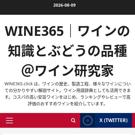
内
2026-08-09
容
を
WINE365｜ワインの
ス
キ
ッ
知識とぶどうの品種
プ
＠ワイン研究家
WINE365.click は、ワインの歴史、製造工程、様々なワインについ
ての分かりやすい解説サイト。ワイン用語辞典としても活用できま
す。コスパの高い安旨ワインをはじめ、ランキングやレビューで高
評価のおすすめワインを紹介しています。
X (TWITTER)
メ
イ