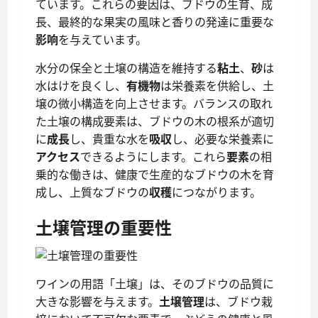
ています。これらの要因は、ブドウの生育、成
長、最終的な果実の風味と香りの発達に重要な
影响
を与えています。
水分の保全と土壌の構造を維持する
粘土
、
砂
は
水はけを良くし、
有機物
は栄養素を供給し、土
壌の微小構造を向上させます。バランスの取れ
た土壌の構成要素は、ブドウの木の根系が適切
に
成長
し、貴重な水を
吸収
し、必要な栄養素に
アクセス
できるようにします。これら
要素
の相
乗的な働きは、健康で生産的なブドウの木を育
成し、上質なブドウの
収穫
につながります。
土壌管理の重要性
ワインの用語「土壌」は、そのブドウの品質に
大きな影響を与えます。
土壌管理
は、ブドウ栽