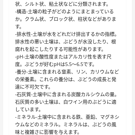
状、シルト状、粘土状などに分類されます。
-構造-土壌の粒子がどのようにまとまっている
か。クラム状、ブロック状、柱状などがありま
す。
-排水性-土壌が水をどれだけ排出するかの指標。
排水性の悪い土壌は、ぶどうが水没したり、根
腐れを起こしたりする可能性があります。
-pH-土壌の酸性度またはアルカリ性を表す尺
度。ぶどうが好むpHは5.5〜6.5です。
-養分-土壌に含まれる窒素、リン、カリウムなど
の栄養素。これらの養分は、ぶどうの成長と発
達に不可欠です。
-石灰質-土壌中に含まれる炭酸カルシウムの量。
石灰質の多い土壌は、白ワイン用のぶどうに適
しています。
-ミネラル-土壌中に含まれる鉄、亜鉛、マグネシ
ウムなどのミネラル。ミネラルは、ぶどうの風
味と複雑さに影響を与えます。