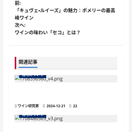
投
前:
「キュヴェ・ルイーズ」の魅力：ポメリーの最高
稿
峰ワイン
次へ:
ナ
ワインの味わい「セコ」とは？
ビ
ゲ
関連記事
ー
産地について
シ
ョ
ペイ ドックとは？フランス最大のI.G.P.
（地理的表示保護）指定地域
ン
ワイン研究家
2024-12-21
22
産地について
ボジョレーの女王と称される『フルーリー