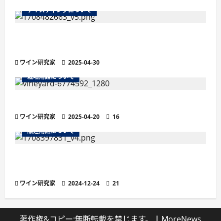
テイスティングについて
残糖量で変わるワインの味わい徹底解説！甘口・
辛口の違いと選び方
ワイン研究家
2025-04-30
栽培用語について
ワインの土壌におけるシスト土壌
ワイン研究家
2025-04-20
16
醸造用語について
より繊細な泡立ちが魅力の「ペティヤン」と
は？他のスパークリングワインとの違い
ワイン研究家
2024-12-24
21
著作権&コピー;無断転載を禁じます。
|
MoreNews