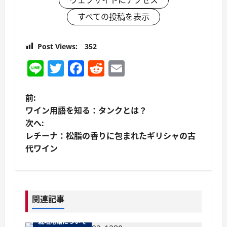
すべての投稿を表示
Post Views:
352
Line
Twitter
Facebook
Reddit
Email
投
前:
ワイン用語を知る：タンクとは？
稿
次へ:
レチーナ：松脂の香りに包まれたギリシャの古
ナ
代ワイン
ビ
ゲ
関連記事
ー
栽培用語について