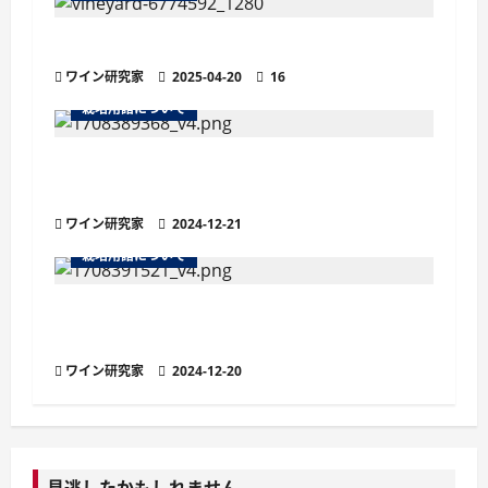
シ
ョ
ワインの土壌におけるシスト土壌
ワイン研究家
2025-04-20
16
ン
栽培用語について
ビオディナミ農法のワイン造りに欠かせな
い「プレパラシオン」とは？
ワイン研究家
2024-12-21
栽培用語について
ワイン用ブドウの三大疾病：ベト病の基礎
知識・原因と対策
ワイン研究家
2024-12-20