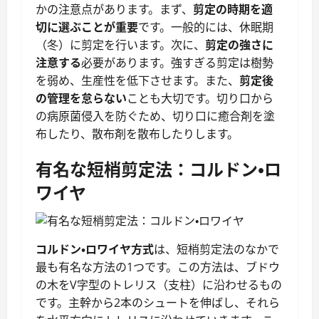
かの注意点があります。まず、
剪定の時期を適
切に選ぶことが重要
です。一般的には、休眠期
（冬）に剪定を行います。次に、
剪定の強さに
注意する
必要があります。強すぎる剪定は樹勢
を弱め、生産性を低下させます。また、
剪定後
の管理を怠らない
ことも大切です。切り口から
の病原菌侵入を防ぐため、切り口に癒合剤を塗
布したり、散布剤を散布したりします。
有名な短梢剪定法：コルドン・ロ
ワイヤ
コルドン・ロワイヤ方式
は、短梢剪定法のなかで
最も有名な方法の1つです。この方法は、ブドウ
の木をV字型のトレリス（支柱）に沿わせるもの
です。主幹から2本のシュートを伸ばし、それら