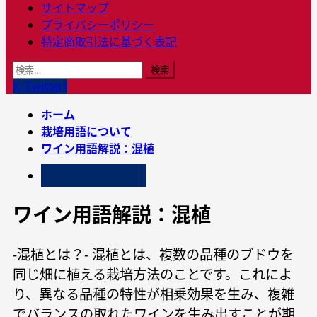
メ
サイトマップ
イ
プライバシーポリシー
ン
特定商取引法に基づく表記
メ
検
ニ
索:
X (Twitter)
ュ
ー
ホーム
栽培用語について
ワイン用語解説：混植
栽培用語について
ワイン用語解説：混植
-混植とは？- 混植とは、複数の品種のブドウを
同じ畑に植える栽培方法のことです。これによ
り、異なる品種の特性が相乗効果を生み、複雑
でバランスの取れたワインを生み出すことが期