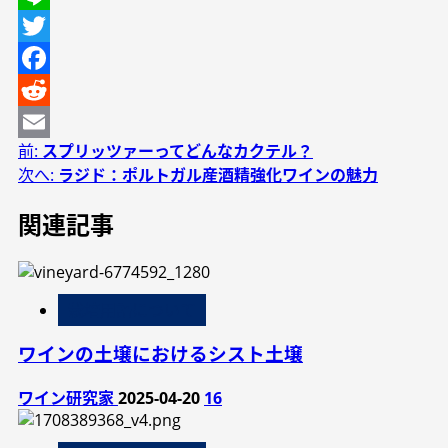
Line
Twitter
Facebook
Reddit
投
前:
スプリッツァーってどんなカクテル？
Email
次へ:
ラジド：ポルトガル産酒精強化ワインの魅力
稿
関連記事
ナ
ビ
ゲ
栽培用語について
ー
ワインの土壌におけるシスト土壌
シ
ョ
ワイン研究家
2025-04-20
16
ン