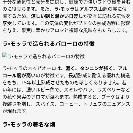
十分な通気性と養分を提供し、健康で力強いブドウ樹を育む
のに役立ちます。また、ラ・モッラはアルプス山脈の麓に位
置するため、
涼しい朝と温かい日差し
が交互に訪れる気候を
享受しています。この気温の変化がブドウの熟成過程に影響
を与え、果実に豊かなアロマと複雑な風味をもたらします。
ラ・モッラで造られるバローロの特徴
ラ・モッラのネッビオーロは、
濃く、タンニンが強く、アル
コール度が高い
のが特徴です。長期熟成に耐える優れた構造
をもち、15年以上熟成させたものも珍しくありません。若
い年には、濃いルビー色で、スミレやバラ、ラズベリーなど
の花や果実のアロマが溢れます。熟成すると、ブーケはより
複雑さを増し、スパイス、コーヒー、トリュフのニュアンス
が現れます。
ラ・モッラの著名な畑