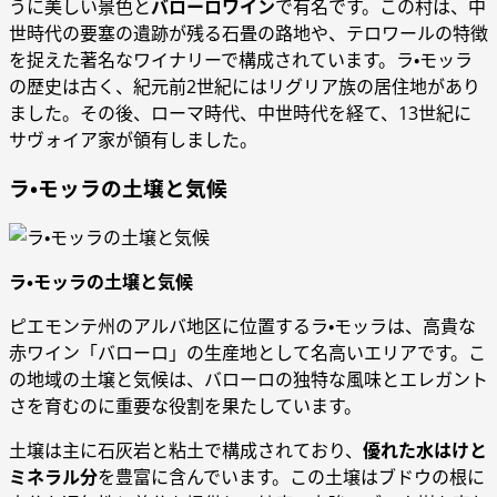
うに美しい景色と
バローロワイン
で有名です。この村は、中
世時代の要塞の遺跡が残る石畳の路地や、テロワールの特徴
を捉えた著名なワイナリーで構成されています。ラ・モッラ
の歴史は古く、紀元前2世紀にはリグリア族の居住地があり
ました。その後、ローマ時代、中世時代を経て、13世紀に
サヴォイア家が領有しました。
ラ・モッラの土壌と気候
ラ・モッラの土壌と気候
ピエモンテ州のアルバ地区に位置するラ・モッラは、高貴な
赤ワイン「バローロ」の生産地として名高いエリアです。こ
の地域の土壌と気候は、バローロの独特な風味とエレガント
さを育むのに重要な役割を果たしています。
土壌は主に石灰岩と粘土で構成されており、
優れた水はけと
ミネラル分
を豊富に含んでいます。この土壌はブドウの根に