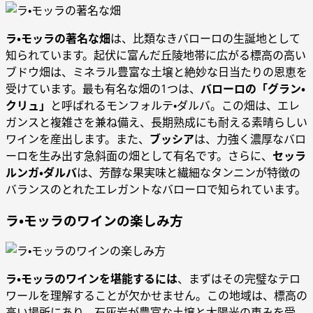
ラ・モッラの著名な畑
は、比類なきバローロの生誕地として
知られています。起伏に富んだ丘陵地帯に広がる標高の高い
ブドウ畑は、ミネラル豊富な土壌と絶妙な日当たりの恩恵を
受けています。最も有名な畑の1つは、
バローロの「グラン・
クリュ」
と呼ばれるモンフォルテ・ダルバ。この畑は、エレ
ガンスと複雑さを兼ね備え、長期熟成にも耐える素晴らしい
ワインを産出します。また、
ブッシア
は、力強く濃厚なバロ
ーロを生み出す急斜面の畑として有名です。さらに、
セッラ
ルンガ・ダルバ
は、芳醇な果実味と繊細なタンニンが特徴の
バランスのとれたエレガントなバローロで知られています。
ラ・モッラのワインの楽しみ方
ラ・モッラのワインを堪能するには
、まずはその完璧なテロ
ワールを理解することが欠かせません。この地域は、標高の
高い場所にあり、石灰岩が豊富な土壌と太陽光の恵みを受