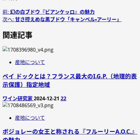
前:
幻の白ブドウ『ビアンケッロ』の魅力
次へ:
甘さ控えめな黒ブドウ「キャンベル・アーリー」
関連記事
産地について
ペイ ドックとは？フランス最大のI.G.P.（地理的表
示保護）指定地域
ワイン研究家
2024-12-21
22
産地について
ボジョレーの女王と称される『フルーリーA.O.C.』
の魅力