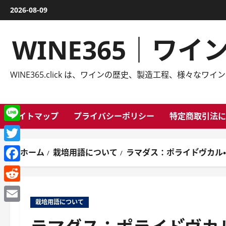
内
2026-08-09
容
を
WINE365｜ワ
ス
キ
ッ
WINE365.click は、ワインの歴史、製造工程、様
プ
サイトマップ
プライバシーポリシー
特定商取引法に
Line
Twitter
ホーム
栽培用語について
ラマダス：ポライド゙ヴ
Facebook
Reddit
栽培用語について
Email