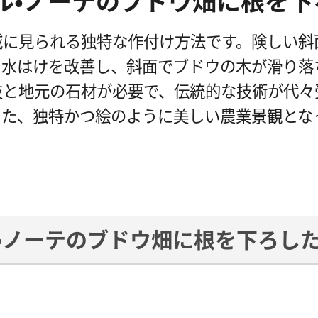
゙カル・ノーテのブドウ畑に根を
域に見られる独特な作付け方法です。険しい斜
、水はけを改善し、斜面でブドウの木が滑り落
技と地元の石材が必要で、伝統的な技術が代々
きた、独特かつ絵のように美しい農業景観とな
カル・ノーテのブドウ畑に根を下ろし