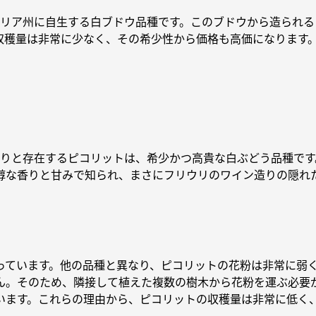
ーリア州に自生する白ブドウ品種です。このブドウから造られる「
収穫量は非常に少なく、その希少性から価格も高価になります
そりと存在するピコリットは、希少かつ高貴な白ぶどう品種で
醇な香りと甘みで知られ、まさにフリウリのワイン造りの隠れ
っています。他の品種と異なり、ピコリットの花粉は非常に弱
ん。そのため、隣接して植えた複数の樹木から花粉を運ぶ必要
います。これらの理由から、ピコリットの収穫量は非常に低く