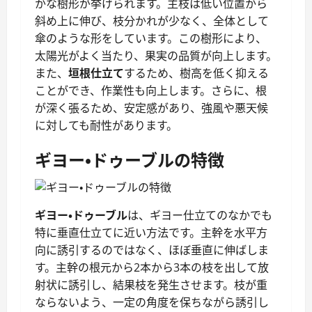
かな樹形が挙げられます。主枝は低い位置から
斜め上に伸び、枝分かれが少なく、全体として
傘のような形をしています。この樹形により、
太陽光がよく当たり、果実の品質が向上します。
また、
垣根仕立て
するため、樹高を低く抑える
ことができ、作業性も向上します。さらに、根
が深く張るため、安定感があり、強風や悪天候
に対しても耐性があります。
ギヨー・ドゥーブルの特徴
ギヨー・ドゥーブル
は、ギヨー仕立てのなかでも
特に垂直仕立てに近い方法です。主幹を水平方
向に誘引するのではなく、ほぼ垂直に伸ばしま
す。主幹の根元から2本から3本の枝を出して放
射状に誘引し、結果枝を発生させます。枝が重
ならないよう、一定の角度を保ちながら誘引し