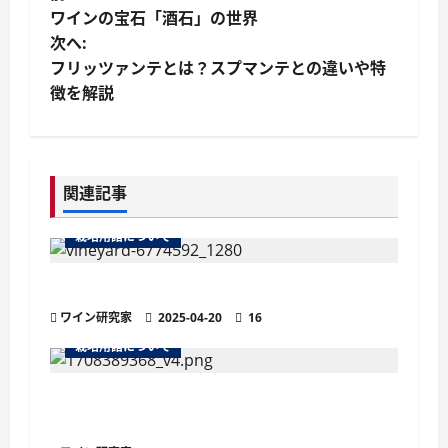
投
ワインの宝石「酒石」の世界
稿
次へ:
フリッツァンテとは？スプマンテとの違いや特
ナ
徴を解説
ビ
ゲ
関連記事
ー
栽培用語について
シ
ョ
ワインの土壌におけるシスト土壌
ワイン研究家
2025-04-20
16
ン
栽培用語について
ビオディナミ農法のワイン造りに欠かせな
い「プレパラシオン」とは？