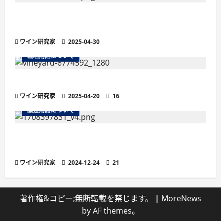
残糖量で変わるワインの味わい徹底解説！甘口・
辛口の違いと選び方
ワイン研究家
2025-04-30
栽培用語について
ワインの土壌におけるシスト土壌
ワイン研究家
2025-04-20
16
醸造用語について
より繊細な泡立ちが魅力の「ペティヤン」と
は？他のスパークリングワインとの違い
ワイン研究家
2024-12-24
21
著作権&コピー;無断転載を禁じます。
|
MoreNews
by AF themes。