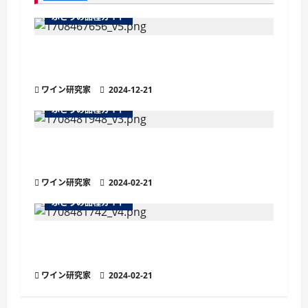
ー
ぶどうの品種ガイド
シ
魅惑のブドウ品種 フリウリ地方の宝石『レ
ョ
フォスコ・ダル・ペドゥンコーロ・ロッソ』
ワイン研究家
2024-12-21
ン
ぶどうの品種ガイド
フェテアスカ・ネアグラ ～ルーマニアの黒
い乙女～
ワイン研究家
2024-02-21
ぶどうの品種ガイド
ミュラー・トゥルガウ：マスカット香る爽や
かな白ブドウ品種
ワイン研究家
2024-02-21