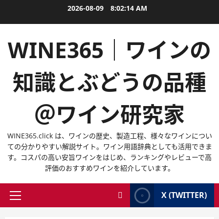
内
2026-08-09
8:02:14 AM
容
を
WINE365｜ワインの
ス
キ
ッ
知識とぶどうの品種
プ
＠ワイン研究家
WINE365.click は、ワインの歴史、製造工程、様々なワインについ
ての分かりやすい解説サイト。ワイン用語辞典としても活用できま
す。コスパの高い安旨ワインをはじめ、ランキングやレビューで高
評価のおすすめワインを紹介しています。
X (TWITTER)
メ
イ