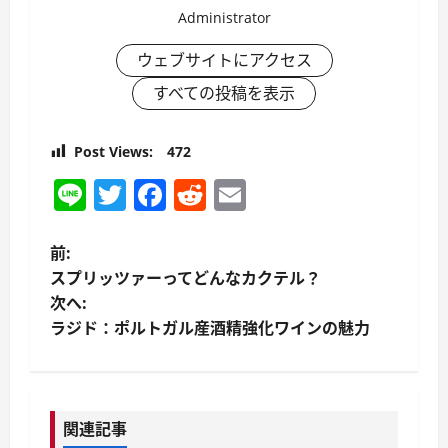
Administrator
ウェブサイトにアクセス
すべての投稿を表示
Post Views:
472
Line
Twitter
Facebook
Reddit
Email
投
前:
スプリッツァーってどんなカクテル？
稿
次へ:
ラジド：ポルトガル産酒精強化ワインの魅力
ナ
ビ
ゲ
関連記事