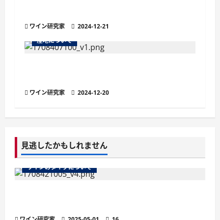
ボジョレーの女王と称される『フルーリー
A.O.C.』の魅力
ワイン研究家
2024-12-21
産地について
アペラシオンとは？ワインの品質を保証す
る原産地呼称
ワイン研究家
2024-12-20
見逃したかもしれません
ワインのタイプについて
ワインのマストとは？醸造の鍵を握る秘密を徹
底解説
ワイン研究家
2025-05-01
16