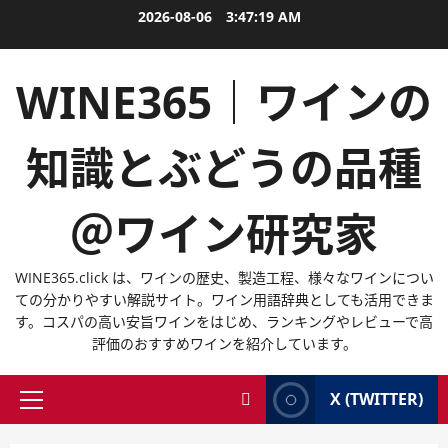
内
2026-08-06
3:47:19 AM
容
を
WINE365｜ワインの
ス
キ
ッ
知識とぶどうの品種
プ
＠ワイン研究家
WINE365.click は、ワインの歴史、製造工程、様々なワインについ
ての分かりやすい解説サイト。ワイン用語辞典としても活用できま
す。コスパの高い安旨ワインをはじめ、ランキングやレビューで高
評価のおすすめワインを紹介しています。
X (TWITTER)
メ
イ