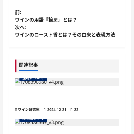
投
前:
ワインの用語『摘房』とは？
稿
次へ:
ワインのロースト香とは？その由来と表現方法
ナ
ビ
ゲ
関連記事
ー
産地について
シ
ペイ ドックとは？フランス最大のI.G.P.
ョ
（地理的表示保護）指定地域
ワイン研究家
2024-12-21
22
ン
産地について