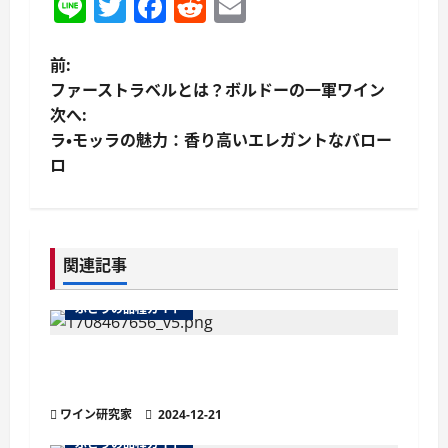
Line
Twitter
Facebook
Reddit
Email
投
前:
ファーストラベルとは？ボルドーの一軍ワイン
稿
次へ:
ラ・モッラの魅力：香り高いエレガントなバロー
ナ
ロ
ビ
ゲ
関連記事
ー
ぶどうの品種ガイド
シ
ョ
魅惑のブドウ品種 フリウリ地方の宝石『レ
フォスコ・ダル・ペドゥンコーロ・ロッソ』
ン
ワイン研究家
2024-12-21
ぶどうの品種ガイド