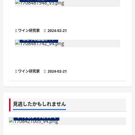
フェテアスカ・ネアグラ ～ルーマニアの黒
い乙女～
ワイン研究家
2024-02-21
ぶどうの品種ガイド
ミュラー・トゥルガウ：マスカット香る爽や
かな白ブドウ品種
ワイン研究家
2024-02-21
見逃したかもしれません
ワインのタイプについて
ワインのマストとは？醸造の鍵を握る秘密を徹