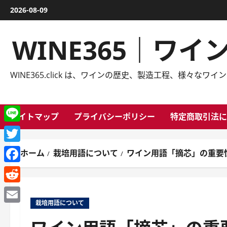
内
2026-08-09
容
を
WINE365｜ワ
ス
キ
ッ
WINE365.click は、ワインの歴史、製造工程、様
プ
サイトマップ
プライバシーポリシー
特定商取引法に
Line
Twitter
ホーム
栽培用語について
ワイン用語「摘芯」の重要
Facebook
Reddit
栽培用語について
Email