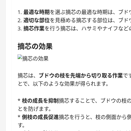
1.
最適な時期
を選ぶ摘芯の最適な時期は、ブドウ
2.
適切な部位
を見極める摘芯する部位は、ブド
3.
摘芯作業
を行う摘芯は、ハサミやナイフなど
摘芯の効果
摘芯は、
ブドウの枝を先端から切り取る作業
で
とで、以下のような効果が得られます。
*
枝の成長を抑制
摘芯することで、ブドウの枝
とを防げます。
*
側枝の成長促進
摘芯を行うと、枝の側面から
す。