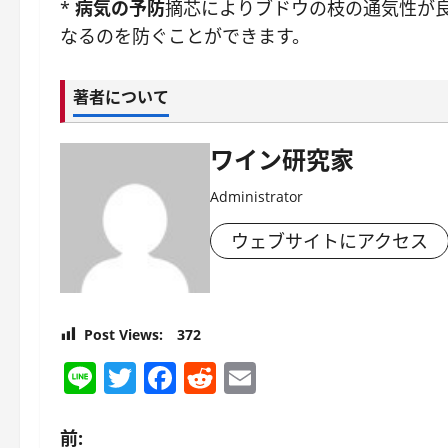
*
病気の予防
摘芯によりブドウの枝の通気性が
なるのを防ぐことができます。
著者について
ワイン研究家
Administrator
ウェブサイトにアクセス
Post Views:
372
Line
Twitter
Facebook
Reddit
Email
投
前: