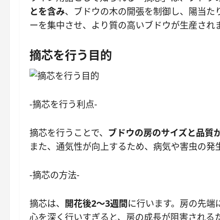
とを含み
、ブドウの木の開張を制御し、陽当た
ーを集中させ、より質の高いブドウが生産され
摘芯を行う目的
-摘芯を行う利点-
摘芯を行うことで、
ブドウの房のサイズと品質
また、通気性が向上するため、病気や害虫の発
-摘芯の方法-
摘芯は、
開花後2～3週間
に行います。房の先端に
心を深く行いすぎると、房の成長が阻害される