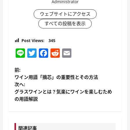
Administrator
ウェブサイトにアクセス
すべての投稿を表示
Post Views:
345
Line
Twitter
Facebook
Reddit
Email
投
前:
ワイン用語「摘芯」の重要性とその方法
稿
次へ:
グラスワインとは？気楽にワインを楽しむため
ナ
の用語解説
ビ
ゲ
関連記事