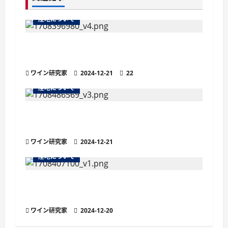
ー
産地について
シ
ョ
ペイ ドックとは？フランス最大のI.G.P.
（地理的表示保護）指定地域
ン
ワイン研究家
2024-12-21
22
産地について
ボジョレーの女王と称される『フルーリー
A.O.C.』の魅力
ワイン研究家
2024-12-21
産地について
アペラシオンとは？ワインの品質を保証す
る原産地呼称
ワイン研究家
2024-12-20