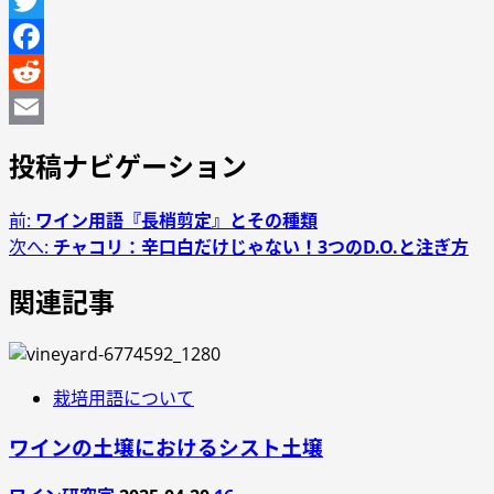
Line
Twitter
Facebook
Reddit
Email
投稿ナビゲーション
前:
ワイン用語『長梢剪定』とその種類
次へ:
チャコリ：辛口白だけじゃない！3つのD.O.と注ぎ方
関連記事
栽培用語について
ワインの土壌におけるシスト土壌