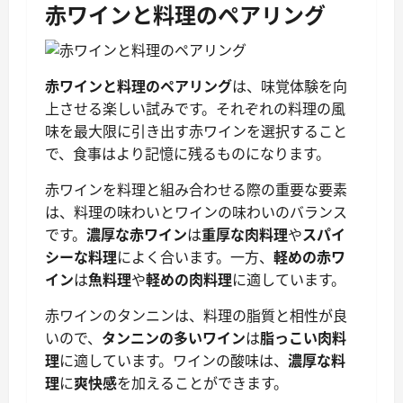
赤ワインと料理のペアリング
赤ワインと料理のペアリング
は、味覚体験を向
上させる楽しい試みです。それぞれの料理の風
味を最大限に引き出す赤ワインを選択すること
で、食事はより記憶に残るものになります。
赤ワインを料理と組み合わせる際の重要な要素
は、料理の味わいとワインの味わいのバランス
です。
濃厚な赤ワイン
は
重厚な肉料理
や
スパイ
シーな料理
によく合います。一方、
軽めの赤ワ
イン
は
魚料理
や
軽めの肉料理
に適しています。
赤ワインのタンニンは、料理の脂質と相性が良
いので、
タンニンの多いワイン
は
脂っこい肉料
理
に適しています。ワインの酸味は、
濃厚な料
理
に
爽快感
を加えることができます。