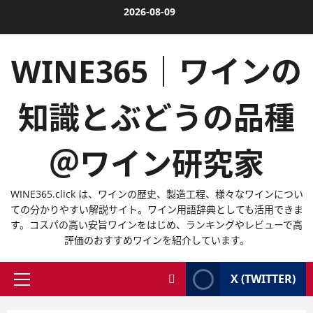
内
2026-08-09
容
を
WINE365｜ワインの
ス
キ
ッ
知識とぶどうの品種
プ
＠ワイン研究家
WINE365.click は、ワインの歴史、製造工程、様々なワインについ
ての分かりやすい解説サイト。ワイン用語辞典としても活用できま
す。コスパの高い安旨ワインをはじめ、ランキングやレビューで高
評価のおすすめワインを紹介しています。
X (TWITTER)
メ
イ