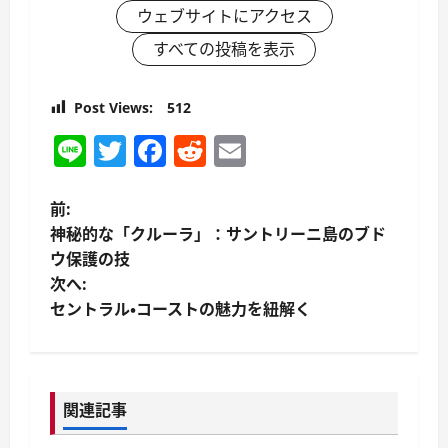
ウェブサイトにアクセス
すべての投稿を表示
Post Views:
512
Line
Twitter
Facebook
Reddit
Email
投
前:
神秘的な「クルーラ」：サントリーニ島のブド
稿
ウ保護の技
次へ:
ナ
セントラル・コーストの魅力を紐解く
ビ
ゲ
関連記事
ー