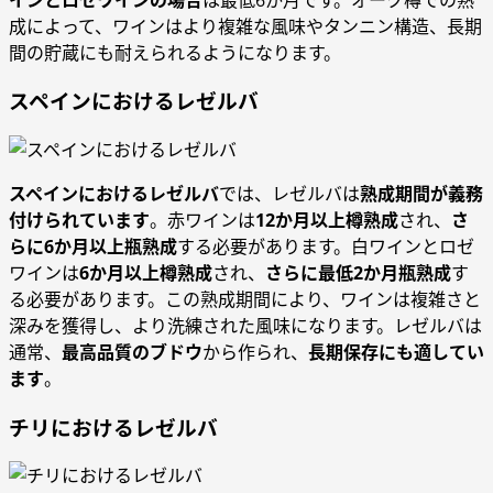
成によって、ワインはより複雑な風味やタンニン構造、長期
間の貯蔵にも耐えられるようになります。
スペインにおけるレゼルバ
スペインにおけるレゼルバ
では、レゼルバは
熟成期間が義務
付けられています
。赤ワインは
12か月以上樽熟成
され、
さ
らに6か月以上瓶熟成
する必要があります。白ワインとロゼ
ワインは
6か月以上樽熟成
され、
さらに最低2か月瓶熟成
す
る必要があります。この熟成期間により、ワインは複雑さと
深みを獲得し、より洗練された風味になります。レゼルバは
通常、
最高品質のブドウ
から作られ、
長期保存にも適してい
ます
。
チリにおけるレゼルバ