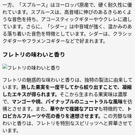
一方、「スプルース」はヨーロッパ原産で、硬く耐久性に優
れています。スプルースは、高音域に伸びのあるきらめくよ
うな音色を持ち、アコースティックギターやウクレレに適し
ています。さらに、「シダー」は中音域が強く、温かみのあ
る落ち着いた音色を特徴としています。シダーは、クラシッ
クギターやフラメンコギターなどで好まれます。
フレトリの味わいと香り
フレトリの魅惑的な味わいと香りは、独特の製法に由来して
います。
熟した果実を一度干してから絞り出すことで、凝縮
したエキスが得られます。
そこから生まれる果実味は濃厚
で、
マンゴーや桃、パイナップルのニュートラルな風味
を彷
彿とさせます。また、
華やかで複雑なアロマ
も特徴的で、
ト
ロピカルフルーツや花の香りを連想させます。
この芳醇な味
わいと香りは、フレトリを特別なスピリッツへと昇華させて
います。