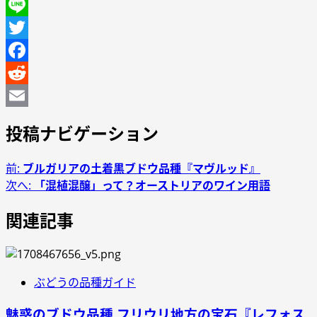
Line
Twitter
Facebook
Reddit
Email
投稿ナビゲーション
前:
ブルガリアの土着黒ブドウ品種『マヴルッド』
次へ:
「混植混醸」って？オーストリアのワイン用語
関連記事
ぶどうの品種ガイド
魅惑のブドウ品種 フリウリ地方の宝石『レフォス