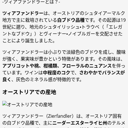
-ツィアファンドラーとは？-
ツィアファンドラー
は、オーストリアのシュタイアーマルク
地方で主に栽培されている
白ブドウ品種
です。その起源は19
世紀に遡り、地元のシュタイリッシュ・トラウベ（「エレガ
ントなブドウ」）とヴィーナー・ノイブルガーを交配させた
ことにより誕生しました。
ツィアファンドラーは小ぶりで淡緑色のブドウを成し、酸味
が強く、果実味が豊かという特徴があります。その風味は、
アプリコットや桃、柑橘類、フローラルのニュアンス
を伴っ
ています。ワインは
中程度のコク
で、
さわやかでバランスが
良く
、灰色のミネラル感が特徴的です。
オーストリアでの産地
ツィアファンドラー（Zierfandler）は、オーストリア固有
の白ブドウ品種で、主に
ニーダーエスターライヒ州
のテルメ