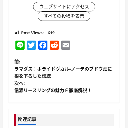
ウェブサイトにアクセス
すべての投稿を表示
Post Views:
619
Line
Twitter
Facebook
Reddit
Email
投
前:
ラマダス：ポライド゙ヴカル・ノーテのブドウ畑に
稿
根を下ろした伝統
次へ:
ナ
信濃リースリングの魅力を徹底解説！
ビ
ゲ
関連記事
ー