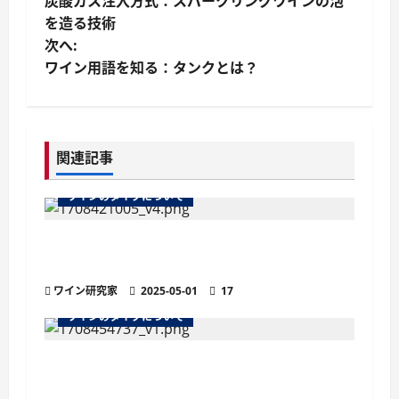
炭酸ガス注入方式：スパークリングワインの泡
稿
を造る技術
次へ:
ナ
ワイン用語を知る：タンクとは？
ビ
ゲ
関連記事
ー
ワインのタイプについて
シ
ョ
ワインのマストとは？醸造の鍵を握る秘密
を徹底解説
ン
ワイン研究家
2025-05-01
17
ワインのタイプについて
シェリー酒・オロロソのすべて：特徴、味わ
い、料理とのペアリング