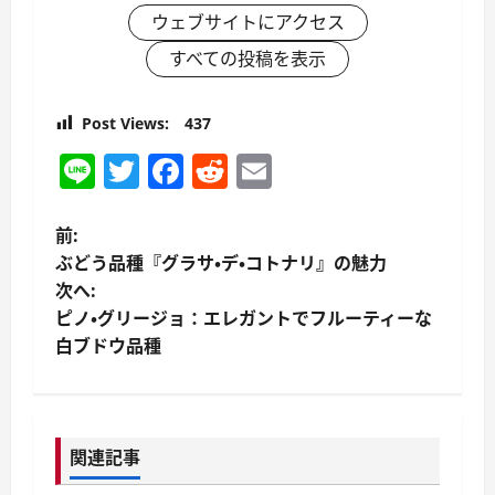
ウェブサイトにアクセス
すべての投稿を表示
Post Views:
437
Line
Twitter
Facebook
Reddit
Email
投
前:
ぶどう品種『グラサ・デ・コトナリ』の魅力
稿
次へ:
ピノ・グリージョ：エレガントでフルーティーな
ナ
白ブドウ品種
ビ
ゲ
関連記事
ー