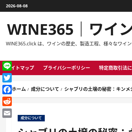
内
2026-08-08
容
を
WINE365｜ワ
ス
キ
ッ
WINE365.click は、ワインの歴史、製造工程、様
プ
サイトマップ
プライバシーポリシー
特定商取引法に
Line
Twitter
ホーム
成分について
シャブリの土壌の秘密：キンメ
Facebook
Reddit
成分について
Email