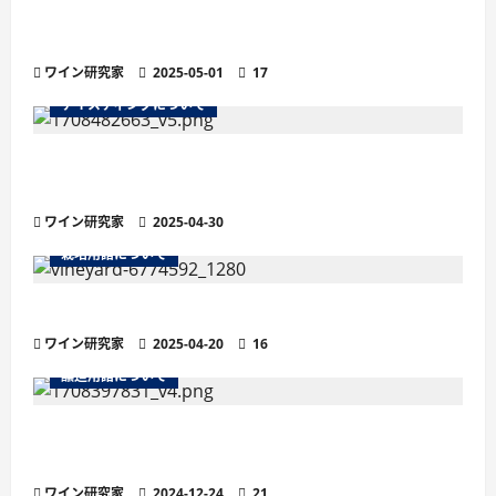
ワインのマストとは？醸造の鍵を握る秘密を徹
底解説
ワイン研究家
2025-05-01
17
テイスティングについて
残糖量で変わるワインの味わい徹底解説！甘口・
辛口の違いと選び方
ワイン研究家
2025-04-30
栽培用語について
ワインの土壌におけるシスト土壌
ワイン研究家
2025-04-20
16
醸造用語について
より繊細な泡立ちが魅力の「ペティヤン」と
は？他のスパークリングワインとの違い
ワイン研究家
2024-12-24
21