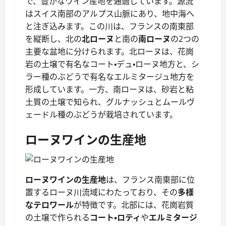
で、豊かなワイン産地を通過しています。源流
はスイス南部のアルプス山脈にあり、地中海へ
と注ぎ込みます。この川は、フランスの南東部
を縦断し、北の
北ローヌ
と南の
南ローヌ
の2つの
主要な盆地に分けられます。北ローヌは、花崗
岩の土壌で有名なコート・デュ・ローヌ地方と、シ
ラー種のぶどうで有名なエルミタージュ地方を
形成しています。一方、南ローヌは、砂岩と粘
土質の土壌で知られ、グルナッシュとムールヴ
ェードル種のぶどうが栽培されています。
ローヌワインの生産地
ローヌワインの生産地
は、フランス南東部に位
置するローヌ川流域にわたっており、その
多様
なテロワール
が特徴です。北部には、花崗岩質
の土壌で作られる
コート・ロティ
や
エルミタージ