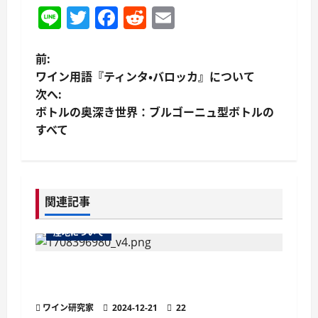
Line
Twitter
Facebook
Reddit
Email
投
前:
ワイン用語『ティンタ・バロッカ』について
稿
次へ:
ボトルの奥深き世界：ブルゴーニュ型ボトルの
ナ
すべて
ビ
ゲ
関連記事
ー
産地について
シ
ョ
ペイ ドックとは？フランス最大のI.G.P.
（地理的表示保護）指定地域
ン
ワイン研究家
2024-12-21
22