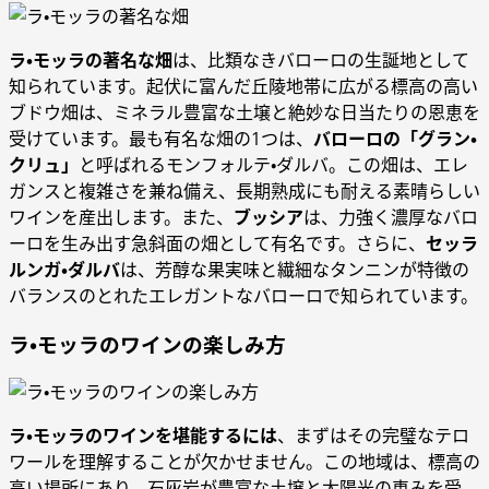
ラ・モッラの著名な畑
は、比類なきバローロの生誕地として
知られています。起伏に富んだ丘陵地帯に広がる標高の高い
ブドウ畑は、ミネラル豊富な土壌と絶妙な日当たりの恩恵を
受けています。最も有名な畑の1つは、
バローロの「グラン・
クリュ」
と呼ばれるモンフォルテ・ダルバ。この畑は、エレ
ガンスと複雑さを兼ね備え、長期熟成にも耐える素晴らしい
ワインを産出します。また、
ブッシア
は、力強く濃厚なバロ
ーロを生み出す急斜面の畑として有名です。さらに、
セッラ
ルンガ・ダルバ
は、芳醇な果実味と繊細なタンニンが特徴の
バランスのとれたエレガントなバローロで知られています。
ラ・モッラのワインの楽しみ方
ラ・モッラのワインを堪能するには
、まずはその完璧なテロ
ワールを理解することが欠かせません。この地域は、標高の
高い場所にあり、石灰岩が豊富な土壌と太陽光の恵みを受