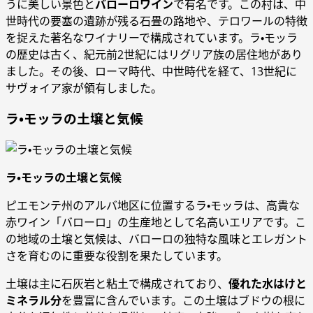
うに美しい景色と
バローロワイン
で有名です。この村は、中
世時代の要塞の遺跡が残る石畳の路地や、テロワールの特徴
を捉えた著名なワイナリーで構成されています。ラ・モッラ
の歴史は古く、紀元前2世紀にはリグリア族の居住地があり
ました。その後、ローマ時代、中世時代を経て、13世紀に
サヴォイア家が領有しました。
ラ・モッラの土壌と気候
ラ・モッラの土壌と気候
ピエモンテ州のアルバ地区に位置するラ・モッラは、高貴な
赤ワイン「バローロ」の生産地として名高いエリアです。こ
の地域の土壌と気候は、バローロの独特な風味とエレガント
さを育むのに重要な役割を果たしています。
土壌は主に石灰岩と粘土で構成されており、
優れた水はけと
ミネラル分
を豊富に含んでいます。この土壌はブドウの根に