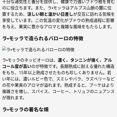
十分な通気性と養分を提供し、健康で力強いブドウ樹を育む
のに役立ちます。また、ラ・モッラはアルプス山脈の麓に位
置するため、
涼しい朝と温かい日差し
が交互に訪れる気候を
享受しています。この気温の変化がブドウの熟成過程に影響
を与え、果実に豊かなアロマと複雑な風味をもたらします。
ラ・モッラで造られるバローロの特徴
ラ・モッラのネッビオーロは、
濃く、タンニンが強く、アル
コール度が高い
のが特徴です。長期熟成に耐える優れた構造
をもち、15年以上熟成させたものも珍しくありません。若
い年には、濃いルビー色で、スミレやバラ、ラズベリーなど
の花や果実のアロマが溢れます。熟成すると、ブーケはより
複雑さを増し、スパイス、コーヒー、トリュフのニュアンス
が現れます。
ラ・モッラの著名な畑