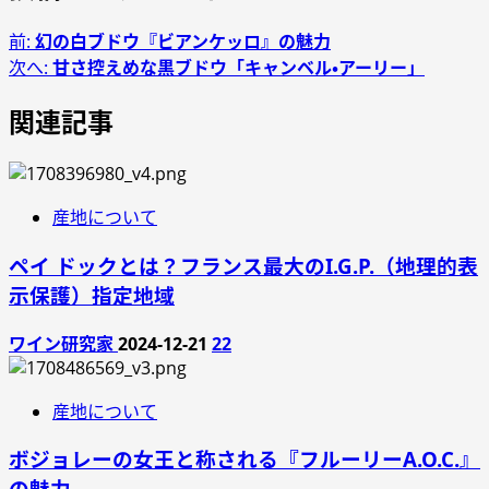
前:
幻の白ブドウ『ビアンケッロ』の魅力
次へ:
甘さ控えめな黒ブドウ「キャンベル・アーリー」
関連記事
産地について
ペイ ドックとは？フランス最大のI.G.P.（地理的表
示保護）指定地域
ワイン研究家
2024-12-21
22
産地について
ボジョレーの女王と称される『フルーリーA.O.C.』
の魅力