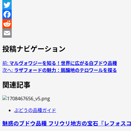
Line
Twitter
Facebook
Reddit
Email
投稿ナビゲーション
前:
マルヴォワジーを知る！世界に広がる白ブドウ品種
次へ:
ラザフォードの魅力：銘醸地のテロワールを探る
関連記事
ぶどうの品種ガイド
魅惑のブドウ品種 フリウリ地方の宝石『レフォスコ