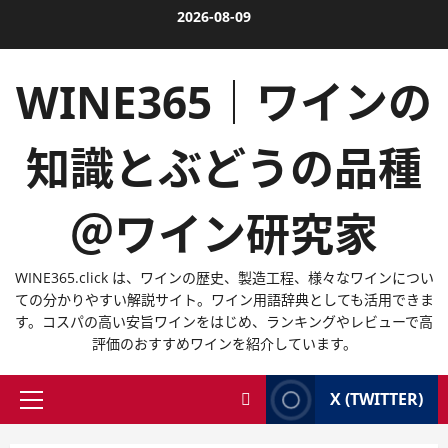
内
2026-08-09
容
を
WINE365｜ワインの
ス
キ
ッ
知識とぶどうの品種
プ
＠ワイン研究家
WINE365.click は、ワインの歴史、製造工程、様々なワインについ
ての分かりやすい解説サイト。ワイン用語辞典としても活用できま
す。コスパの高い安旨ワインをはじめ、ランキングやレビューで高
評価のおすすめワインを紹介しています。
X (TWITTER)
メ
イ