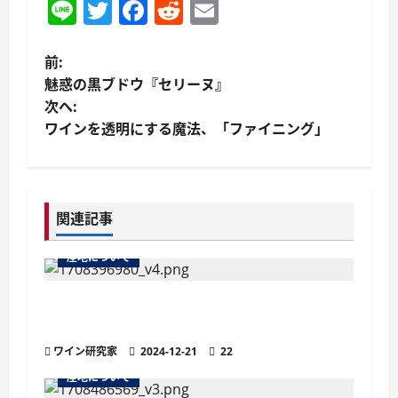
Line
Twitter
Facebook
Reddit
Email
投
前:
魅惑の黒ブドウ『セリーヌ』
稿
次へ:
ワインを透明にする魔法、「ファイニング」
ナ
ビ
ゲ
関連記事
ー
産地について
シ
ペイ ドックとは？フランス最大のI.G.P.
ョ
（地理的表示保護）指定地域
ワイン研究家
2024-12-21
22
ン
産地について