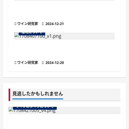
ボジョレーの女王と称される『フルーリー
A.O.C.』の魅力
ワイン研究家
2024-12-21
産地について
アペラシオンとは？ワインの品質を保証す
る原産地呼称
ワイン研究家
2024-12-20
見逃したかもしれません
ワインのタイプについて
ワインのマストとは？醸造の鍵を握る秘密を徹
底解説