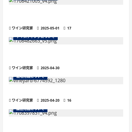
ワインのマストとは？醸造の鍵を握る秘密を徹
底解説
ワイン研究家
2025-05-01
17
テイスティングについて
残糖量で変わるワインの味わい徹底解説！甘口・
辛口の違いと選び方
ワイン研究家
2025-04-30
栽培用語について
ワインの土壌におけるシスト土壌
ワイン研究家
2025-04-20
16
醸造用語について
より繊細な泡立ちが魅力の「ペティヤン」と
は？他のスパークリングワインとの違い