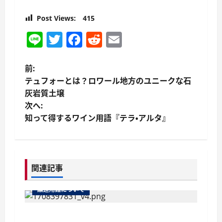
Post Views:
415
Line
Twitter
Facebook
Reddit
Email
投
前:
テュフォーとは？ロワール地方のユニークな石
稿
灰岩質土壌
次へ:
ナ
知って得するワイン用語『テラ・アルタ』
ビ
ゲ
関連記事
ー
醸造用語について
シ
ョ
より繊細な泡立ちが魅力の「ペティヤン」