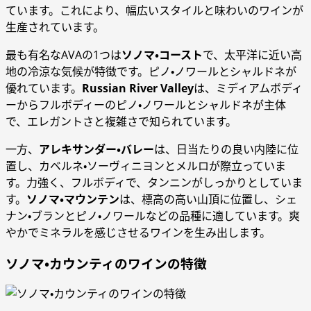
ています。これにより、幅広いスタイルと味わいのワインが
生産されています。
最も有名なAVAの1つは
ソノマ・コースト
で、太平洋に近い高
地の冷涼な気候が特徴です。ピノ・ノワールとシャルドネが
優れています。
Russian River Valley
は、ミディアムボディ
ーからフルボディーのピノ・ノワールとシャルドネが主体
で、エレガントさと複雑さで知られています。
一方、
アレキサンダー・バレー
は、日当たりの良い内陸に位
置し、カベルネ・ソーヴィニヨンとメルロが際立っていま
す。力強く、フルボディで、タンニンがしっかりとしていま
す。
ソノマ・マウンテン
は、標高の高い山頂に位置し、シェ
ナン・ブランとピノ・ノワールなどの品種に適しています。爽
やかでミネラルを感じさせるワインを生み出します。
ソノマ・カウンティのワインの特徴