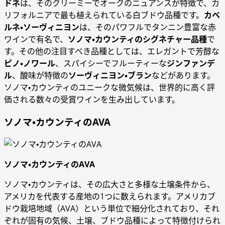
ドネ
は、そのクリーミーでオークのニュアンスが特徴で、カ
リフォルニアで最も植えられている白ブドウ品種です。
カベ
ルネ・ソーヴィニヨン
は、そのパワフルでタンニン豊富な赤
ワインで有名で、
ソノマ・カウンティのシグネチャー品種
で
す。その他の注目すべき品種としては、エレガントで芳醇な
ピノ・ノワール
、スパイシーでフルーティーな
ジンファンデ
ル
、酸味が特徴の
ソーヴィニヨン・ブラン
などがあります。
ソノマ・カウンティのユニークな微気候は、世界的に高く評
価される数々の受賞ワインを生み出しています。
ソノマ・カウンティのAVA
ソノマ・カウンティのAVA
ソノマ・カウンティは、その広大さと多様な土壌条件から、
アメリカを代表する産地の1つに数えられます。アメリカブ
ドウ栽培地域（AVA）という単位で細分化されており、それ
ぞれが固有の気候、土壌、ブドウ品種によって特徴付けられ