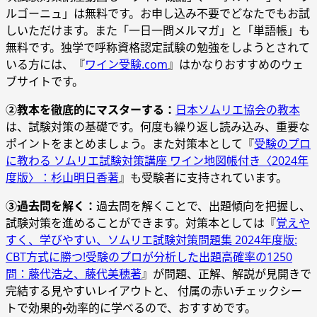
ルゴーニュ」は無料です。お申し込み不要でどなたでもお試
しいただけます。また「一日一問メルマガ」と「単語帳」も
無料です。独学で呼称資格認定試験の勉強をしようとされて
いる方には、『
ワイン受験.com
』はかなりおすすめのウェ
ブサイトです。
②教本を徹底的にマスターする：
日本ソムリエ協会の教本
は、試験対策の基礎です。何度も繰り返し読み込み、重要な
ポイントをまとめましょう。また対策本として『
受験のプロ
に教わる ソムリエ試験対策講座 ワイン地図帳付き〈2024年
度版〉：杉山明日香著
』も受験者に支持されています。
③過去問を解く：
過去問を解くことで、出題傾向を把握し、
試験対策を進めることができます。対策本としては『
覚えや
すく、学びやすい、ソムリエ試験対策問題集 2024年度版:
CBT方式に勝つ!受験のプロが分析した出題高確率の1250
問：藤代浩之、藤代美穂著
』が問題、正解、解説が見開きで
完結する見やすいレイアウトと、 付属の赤いチェックシー
トで効果的・効率的に学べるので、おすすめです。