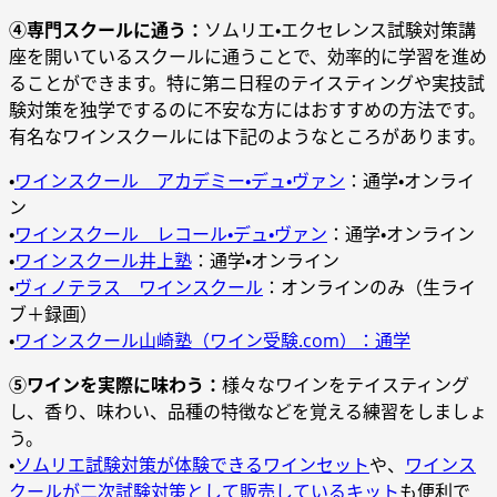
④専門スクールに通う：
ソムリエ・エクセレンス試験対策講
座を開いているスクールに通うことで、効率的に学習を進め
ることができます。特に第ニ日程のテイスティングや実技試
験対策を独学でするのに不安な方にはおすすめの方法です。
有名なワインスクールには下記のようなところがあります。
・
ワインスクール アカデミー・デュ・ヴァン
：通学・オンライ
ン
・
ワインスクール レコール・デュ・ヴァン
：通学・オンライン
・
ワインスクール井上塾
：通学・オンライン
・
ヴィノテラス ワインスクール
：オンラインのみ（生ライ
ブ＋録画）
・
ワインスクール山崎塾（ワイン受験.com）：通学
⑤ワインを実際に味わう：
様々なワインをテイスティング
し、香り、味わい、品種の特徴などを覚える練習をしましょ
う。
・
ソムリエ試験対策が体験できるワインセット
や、
ワインス
クールが二次試験対策として販売しているキット
も便利で