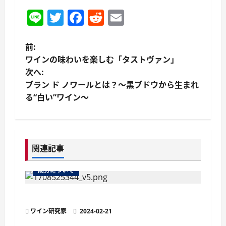
Line
Twitter
Facebook
Reddit
Email
投
前:
ワインの味わいを楽しむ「タストヴァン」
稿
次へ:
ブラン ド ノワールとは？〜黒ブドウから生まれ
ナ
る“白い”ワイン〜
ビ
ゲ
関連記事
ー
成分について
シ
ョ
ワインの味わいを引き立てる有機酸
ワイン研究家
2024-02-21
ン
成分について