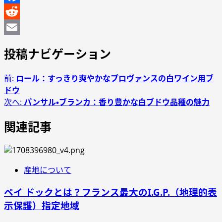
Facebook
Reddit
Email
投稿ナビゲーション
前:
ロール：すっきり爽やかなプロヴァンスの白ワイン用ブ
ドウ
次へ:
パンサル・ブランカ：香り豊かな白ブドウ品種の魅力
関連記事
産地について
ペイ ドックとは？フランス最大のI.G.P.（地理的表
示保護）指定地域