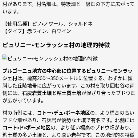
村があります。村名畑は、特級畑と一級畑の下方に広がって
います。
【使用品種】ピノ・ノワール、シャルドネ
【タイプ】赤ワイン、白ワイン
ピュリニー・モンラッシェ村の地理的特徴
ブルゴーニュ地方の中心部に位置するピュリニー・モンラッ
シェ村
は、標高200～350メートルに位置する、わずかに傾
斜した丘陵地帯に広がっています。この村を取り囲む谷の両
側には、
石灰岩質土壌と粘土質土壌
が混ざり合ったブドウ畑
が広がっています。
村の南側には、
コトー・デュ・ボーネ地区
の、より標高の高い
ブドウ畑があり、石灰岩が優勢な土壌で有名です。北側には
コート・ド・ボーヌ地区
の、より低い標高のブドウ畑があり、
粘土質の多い土壌と、より厚い岩盤です。この地理的な特徴