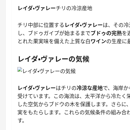
レイダ・ヴァレー
チリの冷涼産地
チリ中部に位置する
レイダ・ヴァレー
は、その冷
し、ブ​​ドゥガイ​​プが始まるまで
ブ​​ドゥの完熟
を
とれた果実味を備えた上質な白
ワ​​イン
の生産に
レイダ・ヴァレーの気候
レイダ・ヴァレー
はチリの
冷涼な産地
で、海岸か
受けています。この海流は、太平洋から冷たく
した空気からブドウの木を保護します。さらに
実をもたらします。これらの気候条件の組み合
す。