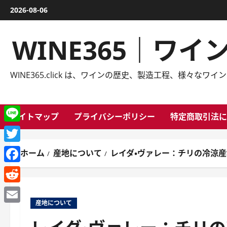
内
2026-08-06
容
を
WINE365｜ワ
ス
キ
ッ
WINE365.click は、ワインの歴史、製造工程、様
プ
サイトマップ
プライバシーポリシー
特定商取引法に
Line
Twitter
ホーム
産地について
レイダ・ヴァレー：チリの冷涼産
Facebook
Reddit
産地について
Email