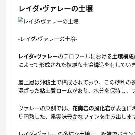
レイダ・ヴァレーの土壌
-レイダ・ヴァレーの土壌-
レイダ・ヴァレー
のテロワールにおける
土壌構成
によって形成された複雑な土壌構造を有してい
最上層は
沖積土
で構成されており、この砂利の
混ざった
粘土質ローム
があり、水分を保持し、
ヴァレーの東側では、
花崗岩の風化岩
が表面に
り円熟した、果実味豊かなワインを生み出しま
レイダ・ヴァレーの多様な
土壌
は、複雑でバラン