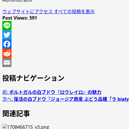
ウェブサイトにアクセス
すべての投稿を表示
Post Views:
591
Line
Twitter
Facebook
Reddit
Email
投稿ナビゲーション
前:
ポルトガルの白ブドウ『ロウレイロ』の魅力
次へ:
復活の白ブドウ『ジョージア原産 ぶどう品種「ラ biały
関連記事