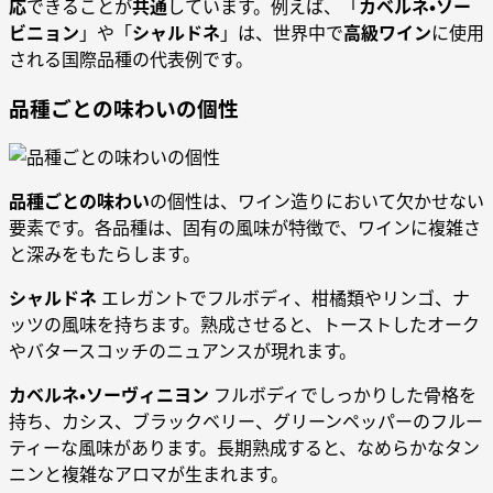
応
できることが
共通
しています。例えば、「
カベルネ・ソー
ビニョン
」や「
シャルドネ
」は、世界中で
高級ワイン
に使用
される国際品種の代表例です。
品種ごとの味わいの個性
品種ごとの味わい
の個性は、ワイン造りにおいて欠かせない
要素です。各品種は、固有の風味が特徴で、ワインに複雑さ
と深みをもたらします。
シャルドネ
エレガントでフルボディ、柑橘類やリンゴ、ナ
ッツの風味を持ちます。熟成させると、トーストしたオーク
やバタースコッチのニュアンスが現れます。
カベルネ・ソーヴィニヨン
フルボディでしっかりした骨格を
持ち、カシス、ブラックベリー、グリーンペッパーのフルー
ティーな風味があります。長期熟成すると、なめらかなタン
ニンと複雑なアロマが生まれます。