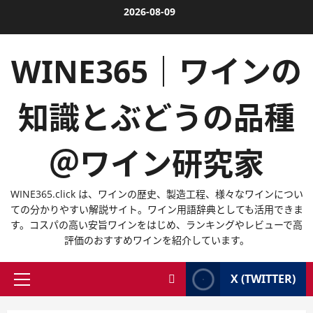
内
2026-08-09
容
を
WINE365｜ワインの
ス
キ
ッ
知識とぶどうの品種
プ
＠ワイン研究家
WINE365.click は、ワインの歴史、製造工程、様々なワインについ
ての分かりやすい解説サイト。ワイン用語辞典としても活用できま
す。コスパの高い安旨ワインをはじめ、ランキングやレビューで高
評価のおすすめワインを紹介しています。
X (TWITTER)
メ
イ