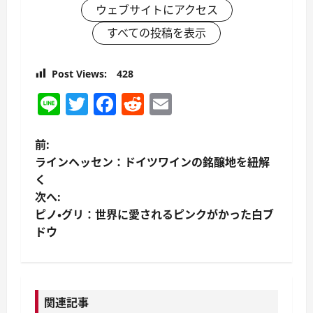
ウェブサイトにアクセス
すべての投稿を表示
Post Views:
428
Line
Twitter
Facebook
Reddit
Email
投
前:
ラインヘッセン：ドイツワインの銘醸地を紐解
稿
く
次へ:
ナ
ピノ・グリ：世界に愛されるピンクがかった白ブ
ビ
ドウ
ゲ
ー
関連記事