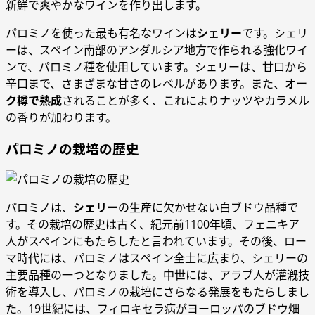
新鮮で爽やかなワインを作り出します。
パロミノを使った最も有名なワインは
シェリー
です。シェリ
ーは、スペイン南部のアンダルシア地方で作られる強化ワイ
ンで、パロミノ種を使用しています。シェリーは、甘口から
辛口まで、さまざまな甘さのレベルがあります。また、
オー
ク樽で熟成
されることが多く、これによりナッツやカラメル
の香りが加わります。
パロミノの栽培の歴史
パロミノは、
シェリー
の生産に欠かせない白ブドウ品種で
す。その栽培の歴史は古く、紀元前1100年頃、フェニキア
人がスペインにもたらしたと言われています。その後、ロー
マ時代には、パロミノはスペイン全土に広まり、シェリーの
主要品種の一つとなりました。中世には、アラブ人が灌漑技
術を導入し、パロミノの栽培にさらなる発展をもたらしまし
た。19世紀には、フィロキセラ病がヨーロッパのブドウ畑