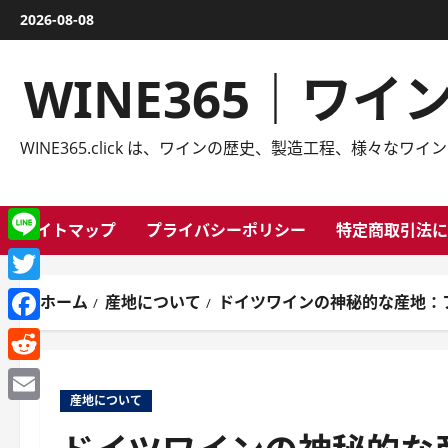
内
2026-08-08
容
を
WINE365｜ワ
ス
キ
ッ
WINE365.click は、ワインの歴史、製造工程、様
プ
サイトマップ
プライバシーポリシー
特定商取引法に
Line
Twitter
ホーム
産地について
ドイツワインの神秘的な産地：
Facebook
Reddit
産地について
Email