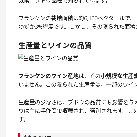
気候、ブドウ品種で知られています。
フランケンの
栽培面積
は約6,100ヘクタール
わずか3%程度です。しかし、その限られた面
生産量とワインの品質
フランケンのワイン産地
は、その
小規模な生産
いません。この限られた生産量は、一部のワイ
生産量の少なさは、ブドウの品質にも影響を与
ウは主に
手作業で収穫
され、選別されます。こ
す。