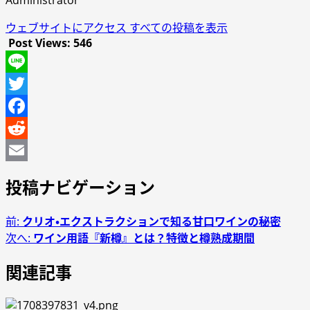
ウェブサイトにアクセス
すべての投稿を表示
Post Views:
546
Line
Twitter
Facebook
Reddit
Email
投稿ナビゲーション
前:
クリオ・エクストラクションで知る甘口ワインの秘密
次へ:
ワイン用語『新樽』とは？特徴と樽熟成期間
関連記事