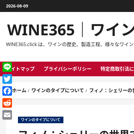
内
2026-08-09
容
を
WINE365｜ワ
ス
キ
ッ
WINE365.click は、ワインの歴史、製造工程、様
プ
サイトマップ
プライバシーポリシー
特定商取引法に
Line
Twitter
ホーム
ワインのタイプについて
フィノ：シェリーの
Facebook
Reddit
ワインのタイプについて
Email