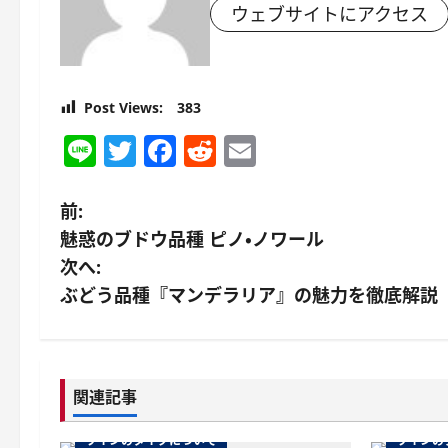
ウェブサイトにアクセス
Post Views:
383
Line
Twitter
Facebook
Reddit
Email
投
前:
魅惑のブドウ品種 ピノ・ノワール
稿
次へ:
ナ
ぶどう品種『マンデラリア』の魅力を徹底解説
ビ
ゲ
関連記事
ー
ワインのタイプについて
ワインの