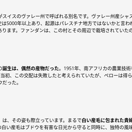
がスイスのヴァレー州で呼ばれる別名です。ヴァレー州産シャ
は5000年以上あり、起源はパレスチナ地方ではないかと言わ
あります。ファンダンは、この村とその周辺で栽培されていた
の
誕生は、偶然の産物だった
。1951年、南アフリカの農業技
当初、この交配は失敗したと考えられていたが、ペローは得ら
ウだった。
」
は、その姿も際立っています。まるで
白い産毛に包まれた貴
の白い産毛はブドウを有害な日光から守ると同時に、独特の風