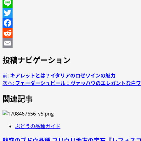
Line
Twitter
Facebook
Reddit
Email
投稿ナビゲーション
前:
キアレットとは？イタリアのロゼワインの魅力
次へ:
フェーダーシュピール：ヴァッハウのエレガントな白ワ
関連記事
ぶどうの品種ガイド
魅惑のブドウ品種 フリウリ地方の宝石『レフォスコ