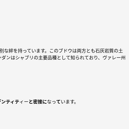
別な絆を持っています。このブドウは両方とも石灰岩質の土
ンダンはシャブリの主要品種として知られており、ヴァレー州
デンティテ
ィー
と密接に
なっ
て
います。