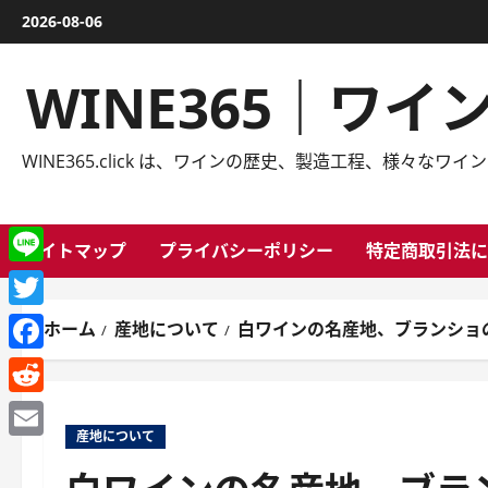
内
2026-08-06
容
を
WINE365｜ワ
ス
キ
ッ
WINE365.click は、ワインの歴史、製造工程、様
プ
サイトマップ
プライバシーポリシー
特定商取引法に
Line
Twitter
ホーム
産地について
白ワインの名産地、ブランショ
Facebook
Reddit
産地について
Email