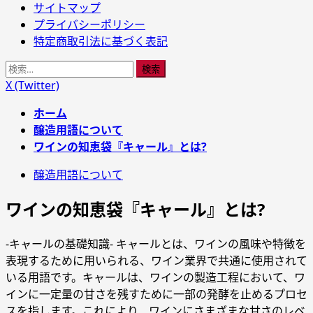
メ
サイトマップ
イ
プライバシーポリシー
ン
特定商取引法に基づく表記
メ
検
ニ
索:
X (Twitter)
ュ
ー
ホーム
醸造用語について
ワインの知恵袋『キャール』とは?
醸造用語について
ワインの知恵袋『キャール』とは?
-キャールの基礎知識- キャールとは、ワインの風味や特徴を
表現するために用いられる、ワイン業界で共通に使用されて
いる用語です。キャールは、ワインの製造工程において、ワ
インに一定量の甘さを残すために一部の発酵を止めるプロセ
スを指します。これにより、ワインにさまざまな甘さのレベ