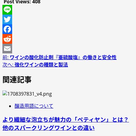
Post Views:
408
Line
Twitter
Facebook
Reddit
投
前:
ワインの酸化防止剤『亜硫酸塩』の働きと安全性
Email
次へ:
強化ワインの種類と製法
稿
関連記事
ナ
ビ
ゲ
醸造用語について
ー
より繊細な泡立ちが魅力の「ペティヤン」とは？
シ
他のスパークリングワインとの違い
ョ