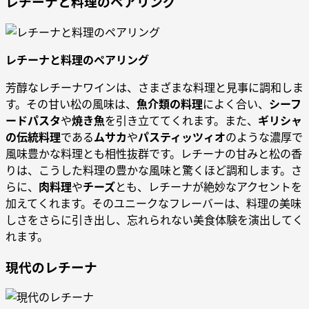
レチーナと料理のペアリング
レチーナと料理のペアリング
芳醇なレチーナワインは、さまざまな料理と見事に調和しま
す。その甘い松の風味は、
魚介類の料理
によく合い、
シーフ
ードパスタ
や
焼き魚
を引き立ててくれます。また、
ギリシャ
の伝統料理
である
ムサカ
や
パスティッツィオ
のような濃厚で
風味豊かな料理とも相性抜群です。レチーナの甘みと松の香
りは、こうした料理の豊かな風味と驚くほど調和します。さ
らに、
肉料理
や
チーズ
とも、レチーナが絶妙なアクセントを
加えてくれます。そのユニークなフレーバーは、料理の美味
しさをさらに引き出し、忘れられない美食体験を演出してく
れます。
現代のレチーナ