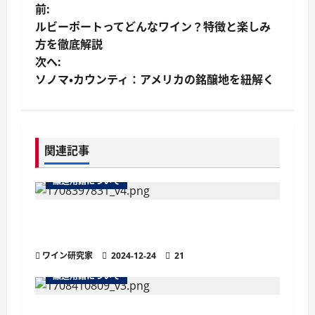
投
前:
ルビーポートってどんなワイン？特徴と楽しみ
稿
方を徹底解説
次へ:
ナ
ソノマ・カウンティ：アメリカの銘醸地を紐解く
ビ
ゲ
関連記事
ー
醸造用語について
シ
ョ
より繊細な泡立ちが魅力の「ペティヤン」
とは？他のスパークリングワインとの違い
ン
ワイン研究家
2024-12-24
21
醸造用語について
ナチュラルワイン（ナチュールワイン）と