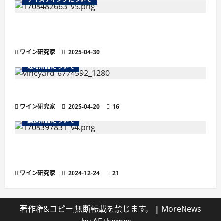
残糖量で変わるワインの味わい徹底解説！甘口・
辛口の違いと選び方
ワイン研究家
2025-04-30
栽培用語について
ワインの土壌におけるシスト土壌
ワイン研究家
2025-04-20
16
醸造用語について
より繊細な泡立ちが魅力の「ペティヤン」と
は？他のスパークリングワインとの違い
ワイン研究家
2024-12-24
21
著作権&コピー;無断転載を禁じます。
|
MoreNews
by AF themes。